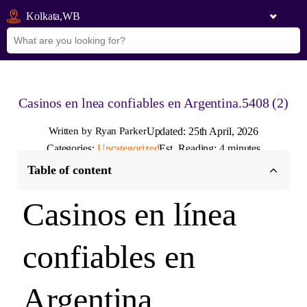
Kolkata,WB
Casinos en lnea confiables en Argentina.5408 (2)
Written by Ryan Parker
Updated: 25th April, 2026
Categories:
Uncategorized
Est. Reading: 4 minutes
Table of content
Casinos en línea
confiables en
Argentina