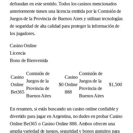
defraudan en este sentido. Todos los casinos mencionados
anteriormente tienen una licencia emitida por la Comisión de
Juegos de la Provincia de Buenos Aires y utilizan tecnologías
de seguridad de alta calidad para proteger la información de
los jugadores.
Casino Online
Licencia
Bono de Bienvenida
Comisión de
Comisión de
Casino
Casino
Juegos de la
Juegos de la
Online
$0
Online
$1,500
Provincia de
Provincia de
Bet365
888
Buenos Aires
Buenos Aires
En resumen, si estás buscando un casino online confiable y
divertido para jugar en Argentina, no dudes en probar Casino
Online Bet365 o Casino Online 888. Ambos ofrecen una
amplia variedad de juegos, seguridad y bonos gratuitos para