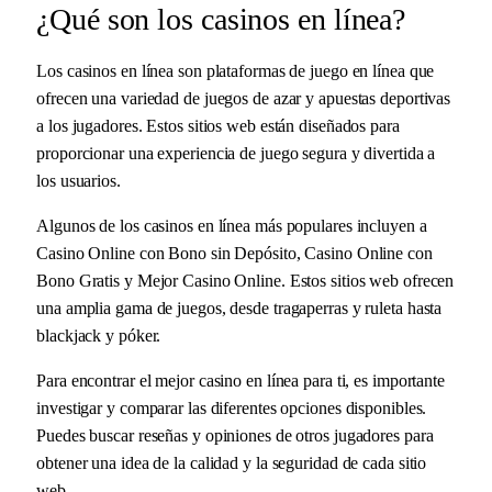
¿Qué son los casinos en línea?
Los casinos en línea son plataformas de juego en línea que
ofrecen una variedad de juegos de azar y apuestas deportivas
a los jugadores. Estos sitios web están diseñados para
proporcionar una experiencia de juego segura y divertida a
los usuarios.
Algunos de los casinos en línea más populares incluyen a
Casino Online con Bono sin Depósito, Casino Online con
Bono Gratis y Mejor Casino Online. Estos sitios web ofrecen
una amplia gama de juegos, desde tragaperras y ruleta hasta
blackjack y póker.
Para encontrar el mejor casino en línea para ti, es importante
investigar y comparar las diferentes opciones disponibles.
Puedes buscar reseñas y opiniones de otros jugadores para
obtener una idea de la calidad y la seguridad de cada sitio
web.