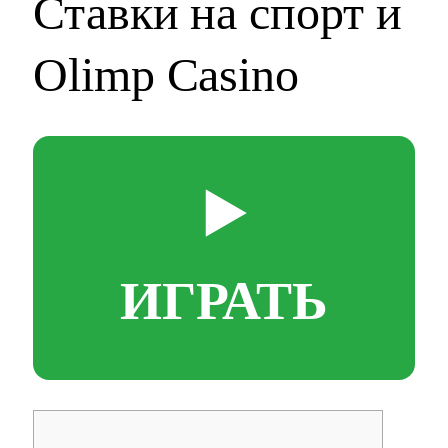
Ставки на спорт и
Olimp Casino
▶️
ИГРАТЬ