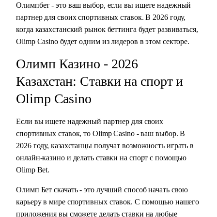
Олимпбет - это ваш выбор, если вы ищете надежный
партнер для своих спортивных ставок. В 2026 году,
когда казахстанский рынок беттинга будет развиваться,
Olimp Casino будет одним из лидеров в этом секторе.
Олимп Казино - 2026
Казахстан: Ставки на спорт и
Olimp Casino
Если вы ищете надежный партнер для своих
спортивных ставок, то Olimp Casino - ваш выбор. В
2026 году, казахстанцы получат возможность играть в
онлайн-казино и делать ставки на спорт с помощью
Olimp Bet.
Олимп Бет скачать - это лучший способ начать свою
карьеру в мире спортивных ставок. С помощью нашего
приложения вы сможете делать ставки на любые