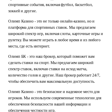
спортивные события, включая футбол, баскетбол,
хоккей и другие.
Олимп Казино - это не только онлайн-казино, но и
платформа для спортивных ставок. Мы предлагаем
широкий спектр игр, включая слоты, карточные игры и
рулетку. Вы можете играть в любое время и из любого
места, где есть интернет.
Олимп БК - это наш брокер, который поможет вам
сделать ставки на спорт. Мы предлагаем широкий
спектр ставок, включая ставки на исход матча,
количество голов и другие. Наш брокер работает 24/7,
чтобы обеспечить вам максимальную доступность.
Олимп Казино - это безопасное и надежное место для
игроков. Мы используем современные технологии для
обеспечения безопасности вашей информации и
обеспечения честности игр.