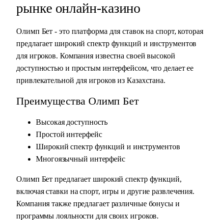
рынке онлайн-казино
Олимп Бет - это платформа для ставок на спорт, которая
предлагает широкий спектр функций и инструментов
для игроков. Компания известна своей высокой
доступностью и простым интерфейсом, что делает ее
привлекательной для игроков из Казахстана.
Преимущества Олимп Бет
Высокая доступность
Простой интерфейс
Широкий спектр функций и инструментов
Многоязычный интерфейс
Олимп Бет предлагает широкий спектр функций,
включая ставки на спорт, игры и другие развлечения.
Компания также предлагает различные бонусы и
программы лояльности для своих игроков.