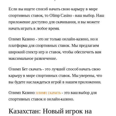
Если вы ищете способ начать свою карьеру в мире
спортивных ставок, то Olimp Casino - ваш выбор. Наш
приложение доступно для скачивания, и вы можете
начать играть в любое время.
Олимп Казино - это не только онлайн-казино, но и
платформа для спортивных ставок. Мы предлагаем
широкий спектр игр и ставок, чтобы обеспечить вам
максимальное развлечение.
Олимп Бет скачать - это лучший способ начать свою
карьеру в мире спортивных ставок. Мы уверены, что
вы будете наслаждаться игрой в нашем приложении.
Олимп Казино
олимп скачать
- это ваш выбор для
спортивных ставок и онлайн-казино.
Казахстан: Новый игрок на