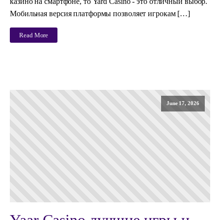
казино на смартфоне, то Yard Casino - это отличный выбор.
Мобильная версия платформы позволяет игрокам […]
Read More
June 17, 2026
Yaar Casino лучшие игры и