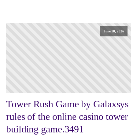
June 18, 2026
Tower Rush Game by Galaxsys
rules of the online casino tower
building game.3491