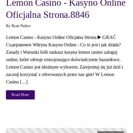
Lemon Casino - Kasyno Online
Oficjalna Strona.8846
By Ryan Parker
Lemon Casino - Kasyno Online Oficjalna Strona ▶️ GRAĆ
Содержимое Witryna Kasyno Online - Co to jest i jak działa?
Zasady i Warunki Jeśli szukasz kasyna lemon casino zaloguj
online, które oferuje emocjonujące doświadczenie hazardowe,
Lemon Casino jest idealnym wyborem. Zarejestruj się już dziś i
zacznij korzystać z oferowanych przez nas gier! W Lemon
Casino […]
Read More