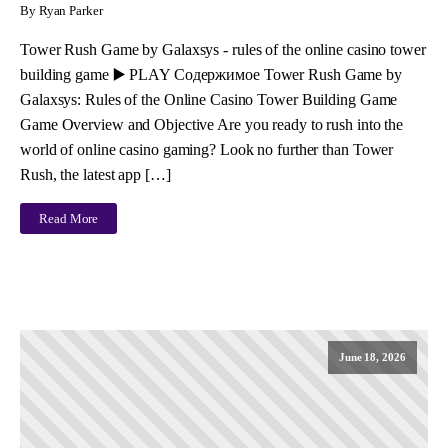
By Ryan Parker
Tower Rush Game by Galaxsys - rules of the online casino tower
building game ▶️ PLAY Содержимое Tower Rush Game by
Galaxsys: Rules of the Online Casino Tower Building Game
Game Overview and Objective Are you ready to rush into the
world of online casino gaming? Look no further than Tower
Rush, the latest app […]
Read More
June 18, 2026