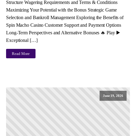
Structure Wagering Requirements and Terms & Conditions
Maximizing Your Potential with the Bonus Strategic Game
Selection and Bankroll Management Exploring the Benefits of
Spin Macho Casino Customer Support and Payment Options
Long-Term Perspectives and Alternative Bonuses 🔥 Play ▶️
Exceptional […]
Read More
June 19, 2026