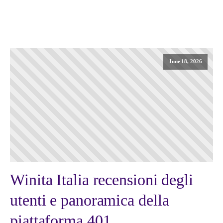
June 18, 2026
Winita Italia recensioni degli
utenti e panoramica della
piattaforma.401