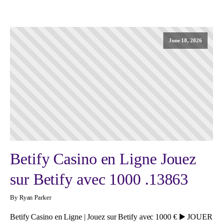
June 18, 2026
Betify Casino en Ligne Jouez
sur Betify avec 1000 .13863
By Ryan Parker
Betify Casino en Ligne | Jouez sur Betify avec 1000 € ▶️ JOUER