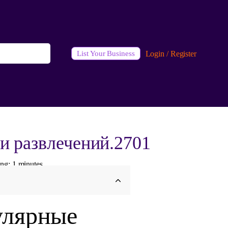
Login / Register
List Your Business
и развлечений.2701
ing: 1 minutes
улярные