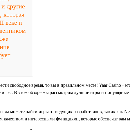
 и другие
, которая
I веке и
твенником
кже
ципе
бует
ти свободное время, то вы в правильном месте! Yaar Casino - эт
 игры. В этом обзоре мы рассмотрим лучшие игры и популярные 
o вы можете найти игры от ведущих разработчиков, таких как NetE
м качеством и интересными функциями, которые обеспечат вам м