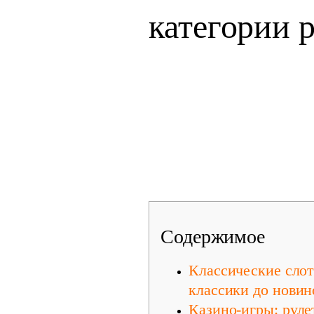
категории 
Содержимое
Классические слот
классики до новин
Казино-игры: руле