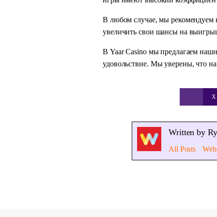
В любом случае, мы рекомендуем 
увеличить свои шансы на выигры
В Yaar Casino мы предлагаем наши
удовольствие. Мы уверены, что на
X
Written by Ry
All Posts
Webs