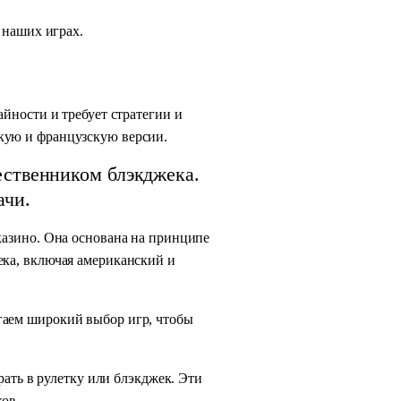
в наших играх.
айности и требует стратегии и
скую и французскую версии.
шественником блэкджека.
ачи.
 казино. Она основана на принципе
жека, включая американский и
агаем широкий выбор игр, чтобы
ать в рулетку или блэкджек. Эти
ов.