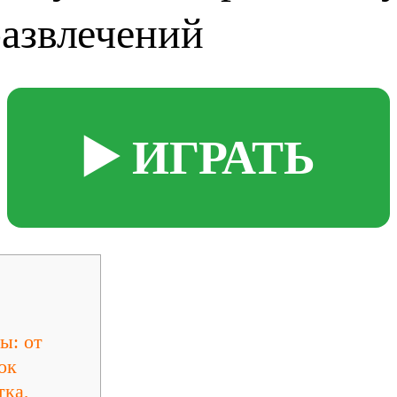
развлечений
▶️ ИГРАТЬ
ы: от
ок
тка,