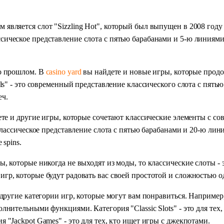
является слот "Sizzling Hot", который был выпущен в 2008 году 
ическое представление слота с пятью барабанами и 5-ю линиями,
 о прошлом. В
casino yard
вы найдете и новые игры, которые продо
els" - это современный представление классического слота с пять
еч.
дете и другие игры, которые сочетают классические элементы с 
о классическое представление слота с пятью барабанами и 20-ю ли
 spins.
, которые никогда не выходят из моды, то классические слоты - э
игр, которые будут радовать вас своей простотой и сложностью 
 другие категории игр, которые могут вам понравиться. Например, 
лнительными функциями. Категория "Classic Slots" - это для тех,
 "Jackpot Games" - это для тех, кто ищет игры с джекпотами.