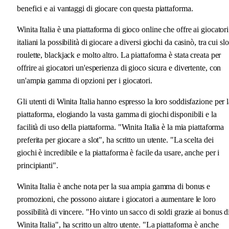
benefici e ai vantaggi di giocare con questa piattaforma.
Winita Italia è una piattaforma di gioco online che offre ai giocatori
italiani la possibilità di giocare a diversi giochi da casinò, tra cui slo
roulette, blackjack e molto altro. La piattaforma è stata creata per
offrire ai giocatori un'esperienza di gioco sicura e divertente, con
un'ampia gamma di opzioni per i giocatori.
Gli utenti di Winita Italia hanno espresso la loro soddisfazione per 
piattaforma, elogiando la vasta gamma di giochi disponibili e la
facilità di uso della piattaforma. "Winita Italia è la mia piattaforma
preferita per giocare a slot", ha scritto un utente. "La scelta dei
giochi è incredibile e la piattaforma è facile da usare, anche per i
principianti".
Winita Italia è anche nota per la sua ampia gamma di bonus e
promozioni, che possono aiutare i giocatori a aumentare le loro
possibilità di vincere. "Ho vinto un sacco di soldi grazie ai bonus d
Winita Italia", ha scritto un altro utente. "La piattaforma è anche