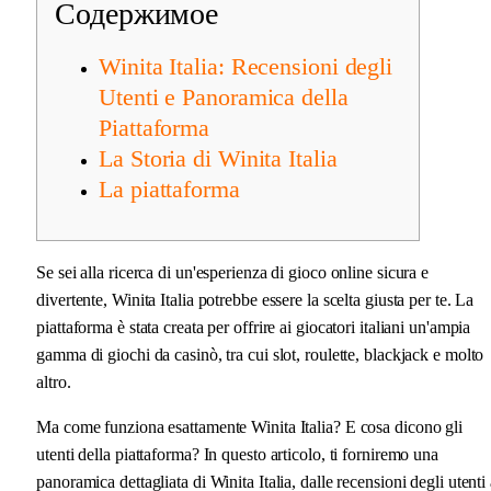
Содержимое
Winita Italia: Recensioni degli
Utenti e Panoramica della
Piattaforma
La Storia di Winita Italia
La piattaforma
Se sei alla ricerca di un'esperienza di gioco online sicura e
divertente, Winita Italia potrebbe essere la scelta giusta per te. La
piattaforma è stata creata per offrire ai giocatori italiani un'ampia
gamma di giochi da casinò, tra cui slot, roulette, blackjack e molto
altro.
Ma come funziona esattamente Winita Italia? E cosa dicono gli
utenti della piattaforma? In questo articolo, ti forniremo una
panoramica dettagliata di Winita Italia, dalle recensioni degli utenti 