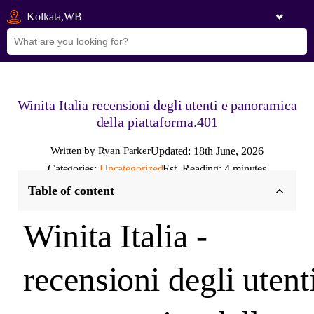
Kolkata,WB
Winita Italia recensioni degli utenti e panoramica
della piattaforma.401
Written by Ryan Parker
Updated: 18th June, 2026
Categories:
Uncategorized
Est. Reading: 4 minutes
Table of content
Winita Italia -
recensioni degli utent