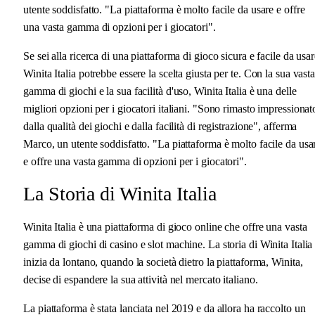
utente soddisfatto. "La piattaforma è molto facile da usare e offre
una vasta gamma di opzioni per i giocatori".
Se sei alla ricerca di una piattaforma di gioco sicura e facile da usar
Winita Italia potrebbe essere la scelta giusta per te. Con la sua vast
gamma di giochi e la sua facilità d'uso, Winita Italia è una delle
migliori opzioni per i giocatori italiani. "Sono rimasto impressionat
dalla qualità dei giochi e dalla facilità di registrazione", afferma
Marco, un utente soddisfatto. "La piattaforma è molto facile da usa
e offre una vasta gamma di opzioni per i giocatori".
La Storia di Winita Italia
Winita Italia è una piattaforma di gioco online che offre una vasta
gamma di giochi di casino e slot machine. La storia di Winita Italia
inizia da lontano, quando la società dietro la piattaforma, Winita,
decise di espandere la sua attività nel mercato italiano.
La piattaforma è stata lanciata nel 2019 e da allora ha raccolto un