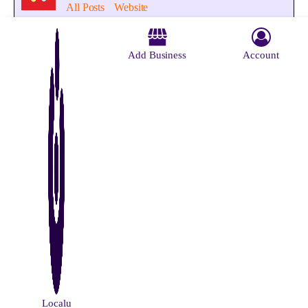
All Posts
Website
Add Business
Account
About Us
Contact Us
Advertise With Us
Why Us
Blog
Privacy Policy
Terms and Conditions
© Localu 2026 All Rights Reserved.
Localu