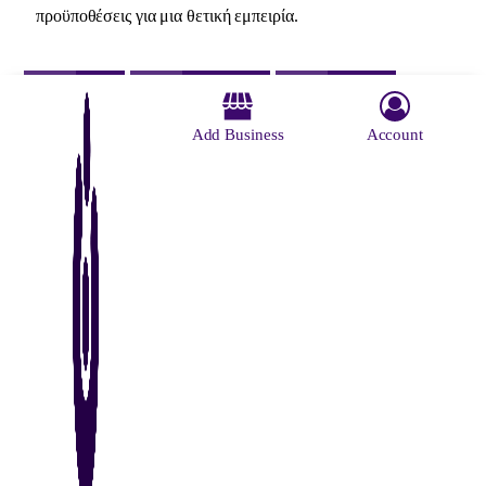
προϋποθέσεις για μια θετική εμπειρία.
X
Facebook
Email
Add Business
Account
Linkedin
Pinterest
Written by Ryan Parker
All Posts
Website
About Us
Contact Us
Advertise With Us
Why Us
Blog
Privacy Policy
Terms and Conditions