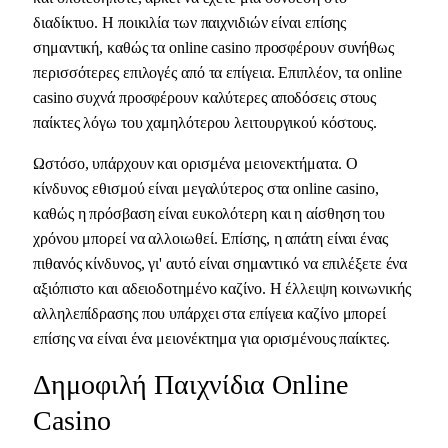
διαδίκτυο. Η ποικιλία των παιχνιδιών είναι επίσης
σημαντική, καθώς τα online casino προσφέρουν συνήθως
περισσότερες επιλογές από τα επίγεια. Επιπλέον, τα online
casino συχνά προσφέρουν καλύτερες αποδόσεις στους
παίκτες λόγω του χαμηλότερου λειτουργικού κόστους.
Ωστόσο, υπάρχουν και ορισμένα μειονεκτήματα. Ο
κίνδυνος εθισμού είναι μεγαλύτερος στα online casino,
καθώς η πρόσβαση είναι ευκολότερη και η αίσθηση του
χρόνου μπορεί να αλλοιωθεί. Επίσης, η απάτη είναι ένας
πιθανός κίνδυνος, γι' αυτό είναι σημαντικό να επιλέξετε ένα
αξιόπιστο και αδειοδοτημένο καζίνο. Η έλλειψη κοινωνικής
αλληλεπίδρασης που υπάρχει στα επίγεια καζίνο μπορεί
επίσης να είναι ένα μειονέκτημα για ορισμένους παίκτες.
Δημοφιλή Παιχνίδια Online
Casino