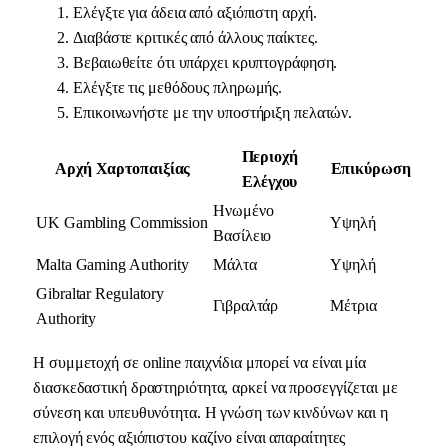
Ελέγξτε για άδεια από αξιόπιστη αρχή.
Διαβάστε κριτικές από άλλους παίκτες.
Βεβαιωθείτε ότι υπάρχει κρυπτογράφηση.
Ελέγξτε τις μεθόδους πληρωμής.
Επικοινωνήστε με την υποστήριξη πελατών.
Περιοχή
Αρχή Χαρτοπαιξίας
Επικύρωση
Ελέγχου
Ηνωμένο
UK Gambling Commission
Υψηλή
Βασίλειο
Malta Gaming Authority
Μάλτα
Υψηλή
Gibraltar Regulatory
Γιβραλτάρ
Μέτρια
Authority
Η συμμετοχή σε online παιχνίδια μπορεί να είναι μία
διασκεδαστική δραστηριότητα, αρκεί να προσεγγίζεται με
σύνεση και υπευθυνότητα. Η γνώση των κινδύνων και η
επιλογή ενός αξιόπιστου καζίνο είναι απαραίτητες