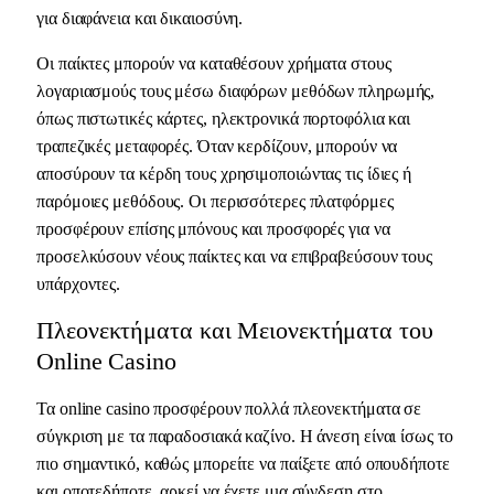
για διαφάνεια και δικαιοσύνη.
Οι παίκτες μπορούν να καταθέσουν χρήματα στους
λογαριασμούς τους μέσω διαφόρων μεθόδων πληρωμής,
όπως πιστωτικές κάρτες, ηλεκτρονικά πορτοφόλια και
τραπεζικές μεταφορές. Όταν κερδίζουν, μπορούν να
αποσύρουν τα κέρδη τους χρησιμοποιώντας τις ίδιες ή
παρόμοιες μεθόδους. Οι περισσότερες πλατφόρμες
προσφέρουν επίσης μπόνους και προσφορές για να
προσελκύσουν νέους παίκτες και να επιβραβεύσουν τους
υπάρχοντες.
Πλεονεκτήματα και Μειονεκτήματα του
Online Casino
Τα online casino προσφέρουν πολλά πλεονεκτήματα σε
σύγκριση με τα παραδοσιακά καζίνο. Η άνεση είναι ίσως το
πιο σημαντικό, καθώς μπορείτε να παίξετε από οπουδήποτε
και οποτεδήποτε, αρκεί να έχετε μια σύνδεση στο