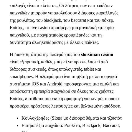
επιλογές είναι ατελείωτες. Οι λάτρεις των επιτραπέζιων
παιχνιδιών μπορούν να απολαύσουν διάφορες παραλλαγές
της ρουλέτας, του blackjack, του baccarat και του πόκερ.
Επίσης, το live casino προσφέρει μια μοναδική εμπειρία
παιχνιδιού, με πραγματικούς κρουπιέρηδες και τη
δυνατότητα αλληλεπίδρασης με άλλους παίκτες.
Η διαθεσιμότητα της πλατφόρμας του
stoiximan casino
είναι εξαιρετική, καθώς μπορεί να προσπελαστεί από
διάφορες συσκευές, όπως υπολογιστές, tablet και
smartphones. Η πλατφόρμα είναι συμβατή με λειτουργικά
συστήματα iOS και Android, προσφέροντας μια ομαλή και
απρόσκοπτη εμπειρία παιχνιδιού σε όλους τους χρήστες.
Επίσης, διατίθεται μια ειδική εφαρμογή για κινητά, η οποία
προσφέρει πρόσθετες λειτουργίες και βελτιωμένη απόδοση.
Κουλοχέρηδες (Slots) με διάφορα θέματα και τζακπότ
Επιτραπέζια παιχνίδια: Ρουλέτα, Blackjack, Baccarat,