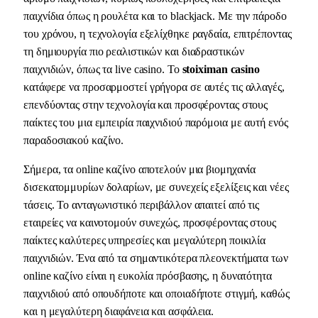
παιχνίδια όπως η ρουλέτα και το blackjack. Με την πάροδο
του χρόνου, η τεχνολογία εξελίχθηκε ραγδαία, επιτρέποντας
τη δημιουργία πιο ρεαλιστικών και διαδραστικών
παιχνιδιών, όπως τα live casino. Το
stoiximan casino
κατάφερε να προσαρμοστεί γρήγορα σε αυτές τις αλλαγές,
επενδύοντας στην τεχνολογία και προσφέροντας στους
παίκτες του μια εμπειρία παιχνιδιού παρόμοια με αυτή ενός
παραδοσιακού καζίνο.
Σήμερα, τα online καζίνο αποτελούν μια βιομηχανία
δισεκατομμυρίων δολαρίων, με συνεχείς εξελίξεις και νέες
τάσεις. Το ανταγωνιστικό περιβάλλον απαιτεί από τις
εταιρείες να καινοτομούν συνεχώς, προσφέροντας στους
παίκτες καλύτερες υπηρεσίες και μεγαλύτερη ποικιλία
παιχνιδιών. Ένα από τα σημαντικότερα πλεονεκτήματα των
online καζίνο είναι η ευκολία πρόσβασης, η δυνατότητα
παιχνιδιού από οπουδήποτε και οποιαδήποτε στιγμή, καθώς
και η μεγαλύτερη διαφάνεια και ασφάλεια.