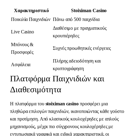
Χαρακτηριστικό
Stoiximan Casino
Ποικιλία Παιχνιδιών
Πάνω από 500 παιχνίδια
Διαθέσιμο με πραγματικούς
Live Casino
κρουπιέρηδες
Μπόνους &
Συχνές προωθητικές ενέργειες
Προσφορές
Πλήρης αδειοδότηση και
Ασφάλεια
κρυπτογράφηση
Πλατφόρμα Παιχνιδιών και
Διαθεσιμότητα
Η πλατφόρμα του
stoiximan casino
προσφέρει μια
πληθώρα επιλογών παιχνιδιών, ικανοποιώντας κάθε γούστο
και προτίμηση. Από κλασικούς κουλοχέρηδες με απλούς
μηχανισμούς, μέχρι πιο σύγχρονους κουλοχέρηδες με
εντυπωσιακά γραφικά και ειδικά χαρακτηριστικά, οι