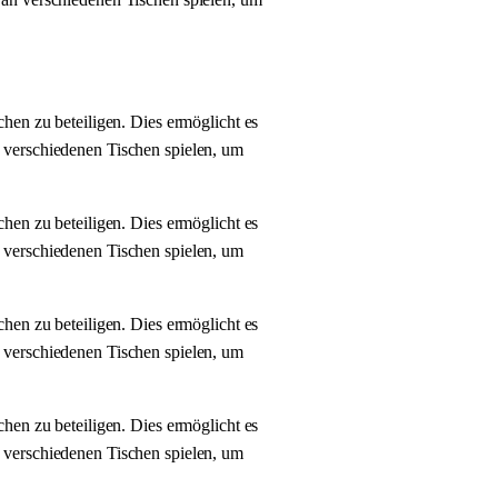
chen zu beteiligen. Dies ermöglicht es
n verschiedenen Tischen spielen, um
chen zu beteiligen. Dies ermöglicht es
n verschiedenen Tischen spielen, um
chen zu beteiligen. Dies ermöglicht es
n verschiedenen Tischen spielen, um
chen zu beteiligen. Dies ermöglicht es
n verschiedenen Tischen spielen, um