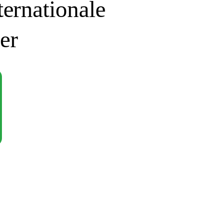
ternationale
er