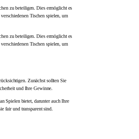
chen zu beteiligen. Dies ermöglicht es
n verschiedenen Tischen spielen, um
chen zu beteiligen. Dies ermöglicht es
n verschiedenen Tischen spielen, um
rücksichtigen. Zunächst sollten Sie
Sicherheit und Ihre Gewinne.
 an Spielen bietet, darunter auch Ihre
ie fair und transparent sind.