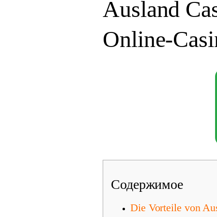
Ausland Casi
Online-Casi
Содержимое
Die Vorteile von Au