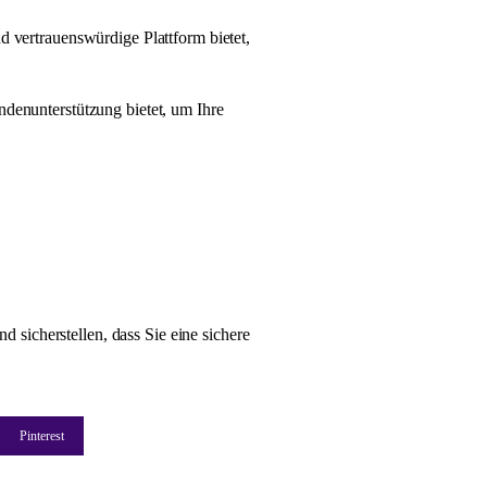
nd vertrauenswürdige Plattform bietet,
undenunterstützung bietet, um Ihre
 sicherstellen, dass Sie eine sichere
Pinterest