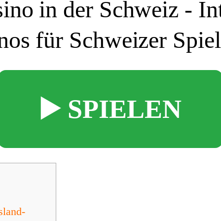
no in der Schweiz - In
nos für Schweizer Spiel
▶️ SPIELEN
sland-