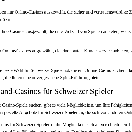
ben nur Online-Casinos ausgewählt, die sicher und vertrauenswürdige
 Skrill.
Online-Casinos ausgewählt, die eine Vielzahl von Spielen anbieten, wie z
 Online-Casinos ausgewählt, die einen guten Kundenservice anbieten, 
e beste Wahl für Schweizer Spieler ist, die ein Online-Casino suchen, da
n, die Ihnen eine unvergessliche Spiel-Erfahrung bietet.
land-Casinos für Schweizer Spieler
e Casino-Spiele suchen, gibt es viele Möglichkeiten, um Ihre Fähigkeit
 spezielle Angebote für Schweizer Spieler an, die sich von anderen Onl
inos für Schweizer Spieler ist die Möglichkeit, sich an verschiedenen Ti
elen und Ihre Fähigkeiten zu verbessern. Darüber hinaus können Sie auch