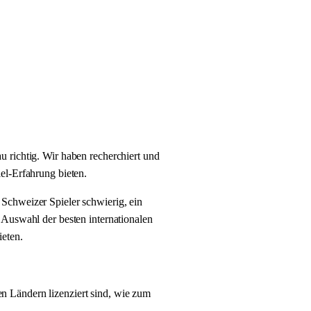
u richtig. Wir haben recherchiert und
el-Erfahrung bieten.
 Schweizer Spieler schwierig, ein
 Auswahl der besten internationalen
ieten.
n Ländern lizenziert sind, wie zum