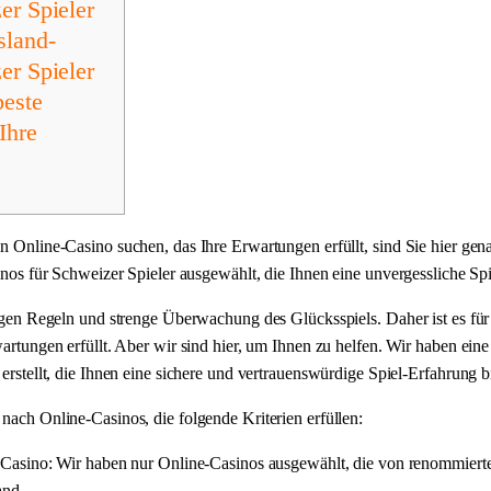
er Spieler
sland-
er Spieler
beste
Ihre
 Online-Casino suchen, das Ihre Erwartungen erfüllt, sind Sie hier gena
inos für Schweizer Spieler ausgewählt, die Ihnen eine unvergessliche Spi
ngen Regeln und strenge Überwachung des Glücksspiels. Daher ist es für
artungen erfüllt. Aber wir sind hier, um Ihnen zu helfen. Wir haben eine
erstellt, die Ihnen eine sichere und vertrauenswürdige Spiel-Erfahrung b
ach Online-Casinos, die folgende Kriterien erfüllen:
Casino: Wir haben nur Online-Casinos ausgewählt, die von renommierte
and.