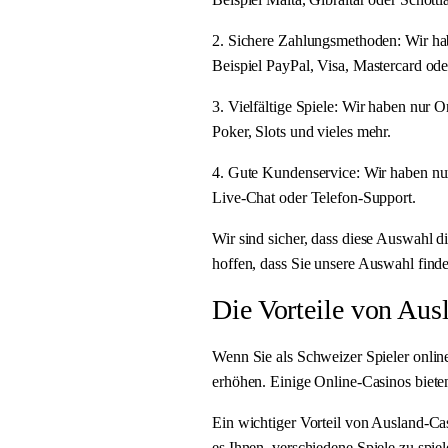
2. Sichere Zahlungsmethoden: Wir ha
Beispiel PayPal, Visa, Mastercard oder
3. Vielfältige Spiele: Wir haben nur 
Poker, Slots und vieles mehr.
4. Gute Kundenservice: Wir haben nur
Live-Chat oder Telefon-Support.
Wir sind sicher, dass diese Auswahl di
hoffen, dass Sie unsere Auswahl finde
Die Vorteile von Aus
Wenn Sie als Schweizer Spieler onlin
erhöhen. Einige Online-Casinos bieten
Ein wichtiger Vorteil von Ausland-Cas
es Ihnen, verschiedene Spiele zu spi