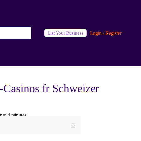
Login / Register
List Your Business
e-Casinos fr Schweizer
ing: 4 minutes