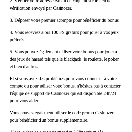
2. Vérifier votre adresse e-mail en cliquant sur le lien de
vérification envoyé par Casinozer.
3. Déposer votre premier acompte pour bénéficier du bonus.
4. Vous recevrez alors 100 FS gratuits pour jouer à vos jeux
préférés.
5. Vous pouvez également utiliser votre bonus pour jouer à
des jeux de hasard tels que le blackjack, le roulette, le poker
et bien d'autres.
Et si vous avez des problèmes pour vous connecter à votre
compte ou pour utiliser votre bonus, n'hésitez pas à contacter
l'équipe de support de Casinozer qui est disponible 24h/24
pour vous aider.
Vous pouvez également utiliser le code promo Casinozer
pour bénéficier d'un bonus supplémentaire.