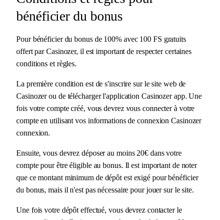
bénéficier du bonus
Pour bénéficier du bonus de 100% avec 100 FS gratuits
offert par Casinozer, il est important de respecter certaines
conditions et règles.
La première condition est de s'inscrire sur le site web de
Casinozer ou de télécharger l'application Casinozer app. Une
fois votre compte créé, vous devrez vous connecter à votre
compte en utilisant vos informations de connexion Casinozer
connexion.
Ensuite, vous devrez déposer au moins 20€ dans votre
compte pour être éligible au bonus. Il est important de noter
que ce montant minimum de dépôt est exigé pour bénéficier
du bonus, mais il n'est pas nécessaire pour jouer sur le site.
Une fois votre dépôt effectué, vous devrez contacter le