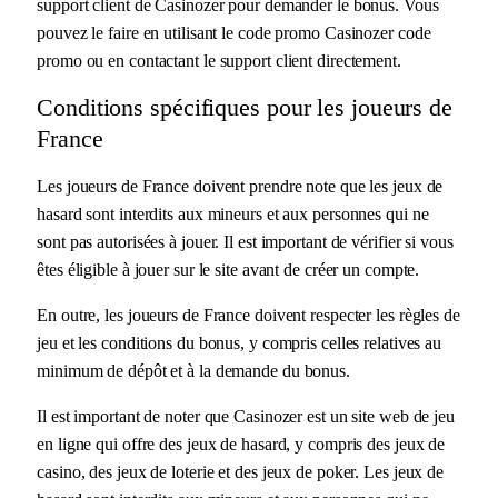
support client de Casinozer pour demander le bonus. Vous
pouvez le faire en utilisant le code promo Casinozer code
promo ou en contactant le support client directement.
Conditions spécifiques pour les joueurs de
France
Les joueurs de France doivent prendre note que les jeux de
hasard sont interdits aux mineurs et aux personnes qui ne
sont pas autorisées à jouer. Il est important de vérifier si vous
êtes éligible à jouer sur le site avant de créer un compte.
En outre, les joueurs de France doivent respecter les règles de
jeu et les conditions du bonus, y compris celles relatives au
minimum de dépôt et à la demande du bonus.
Il est important de noter que Casinozer est un site web de jeu
en ligne qui offre des jeux de hasard, y compris des jeux de
casino, des jeux de loterie et des jeux de poker. Les jeux de