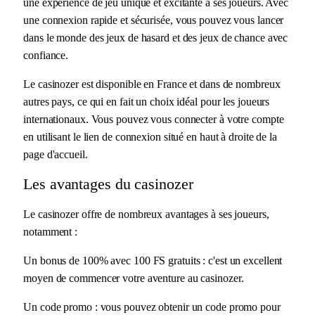
une expérience de jeu unique et excitante à ses joueurs. Avec
une connexion rapide et sécurisée, vous pouvez vous lancer
dans le monde des jeux de hasard et des jeux de chance avec
confiance.
Le casinozer est disponible en France et dans de nombreux
autres pays, ce qui en fait un choix idéal pour les joueurs
internationaux. Vous pouvez vous connecter à votre compte
en utilisant le lien de connexion situé en haut à droite de la
page d'accueil.
Les avantages du casinozer
Le casinozer offre de nombreux avantages à ses joueurs,
notamment :
Un bonus de 100% avec 100 FS gratuits : c'est un excellent
moyen de commencer votre aventure au casinozer.
Un code promo : vous pouvez obtenir un code promo pour