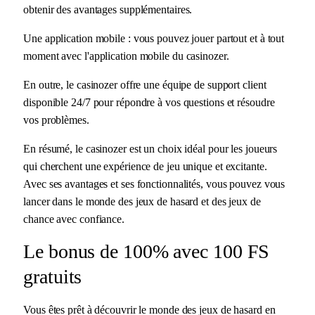
obtenir des avantages supplémentaires.
Une application mobile : vous pouvez jouer partout et à tout
moment avec l'application mobile du casinozer.
En outre, le casinozer offre une équipe de support client
disponible 24/7 pour répondre à vos questions et résoudre
vos problèmes.
En résumé, le casinozer est un choix idéal pour les joueurs
qui cherchent une expérience de jeu unique et excitante.
Avec ses avantages et ses fonctionnalités, vous pouvez vous
lancer dans le monde des jeux de hasard et des jeux de
chance avec confiance.
Le bonus de 100% avec 100 FS
gratuits
Vous êtes prêt à découvrir le monde des jeux de hasard en