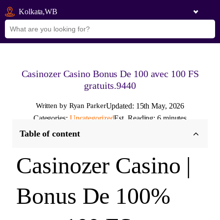
Kolkata,WB
Casinozer Casino Bonus De 100 avec 100 FS
gratuits.9440
Written by Ryan Parker
Updated: 15th May, 2026
Categories:
Uncategorized
Est. Reading: 6 minutes
Table of content
Casinozer Casino |
Bonus De 100%