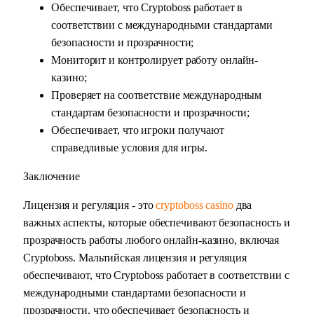
Обеспечивает, что Cryptoboss работает в
соответствии с международными стандартами
безопасности и прозрачности;
Мониторит и контролирует работу онлайн-
казино;
Проверяет на соответствие международным
стандартам безопасности и прозрачности;
Обеспечивает, что игроки получают
справедливые условия для игры.
Заключение
Лицензия и регуляция - это
cryptoboss casino
два
важных аспекты, которые обеспечивают безопасность и
прозрачность работы любого онлайн-казино, включая
Cryptoboss. Мальтийская лицензия и регуляция
обеспечивают, что Cryptoboss работает в соответствии с
международными стандартами безопасности и
прозрачности, что обеспечивает безопасность и