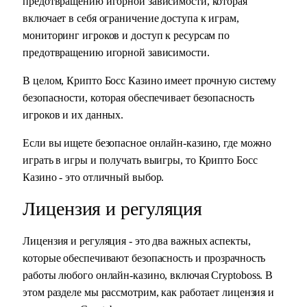
предотвращению игорной зависимости, которая
включает в себя ограничение доступа к играм,
мониторинг игроков и доступ к ресурсам по
предотвращению игорной зависимости.
В целом, Крипто Босс Казино имеет прочную систему
безопасности, которая обеспечивает безопасность
игроков и их данных.
Если вы ищете безопасное онлайн-казино, где можно
играть в игры и получать выигры, то Крипто Босс
Казино - это отличный выбор.
Лицензия и регуляция
Лицензия и регуляция - это два важных аспекты,
которые обеспечивают безопасность и прозрачность
работы любого онлайн-казино, включая Cryptoboss. В
этом разделе мы рассмотрим, как работает лицензия и