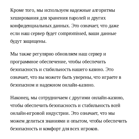
Кроме того, мы используем надежные алгоритмы
хеширования для хранения паролей и других
конфиденциальных данных. Это означает, что даже
если наш сервер будет compromissed, ваши данные
будут защищены.
Мы также регулярно обновляем наш сервер и
программное обеспечение, чтобы обеспечить
безопасность и стабильность нашего казино. Это
означает, что вы можете быть уверены, что играете в
безопасном и надежном онлайн-казино.
Наконец, мы сотрудничаем с другими онлайн-казино,
чтобы обеспечить безопасность и стабильность всей
онлайн-игровой индустрии. Это означает, что мы
можем делиться знаниями и опытом, чтобы обеспечить
безопасность и комфорт для всех игроков.