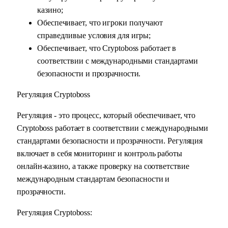
казино;
Обеспечивает, что игроки получают
справедливые условия для игры;
Обеспечивает, что Cryptoboss работает в
соответствии с международными стандартами
безопасности и прозрачности.
Регуляция Cryptoboss
Регуляция - это процесс, который обеспечивает, что
Cryptoboss работает в соответствии с международными
стандартами безопасности и прозрачности. Регуляция
включает в себя мониторинг и контроль работы
онлайн-казино, а также проверку на соответствие
международным стандартам безопасности и
прозрачности.
Регуляция Cryptoboss: