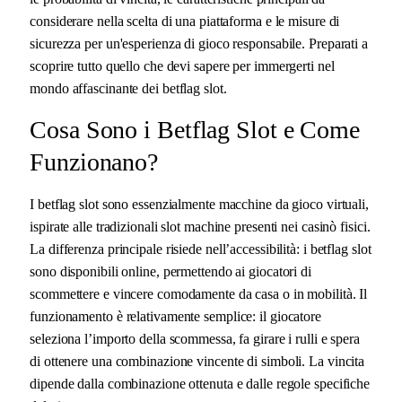
considerare nella scelta di una piattaforma e le misure di
sicurezza per un'esperienza di gioco responsabile. Preparati a
scoprire tutto quello che devi sapere per immergerti nel
mondo affascinante dei betflag slot.
Cosa Sono i Betflag Slot e Come
Funzionano?
I betflag slot sono essenzialmente macchine da gioco virtuali,
ispirate alle tradizionali slot machine presenti nei casinò fisici.
La differenza principale risiede nell’accessibilità: i betflag slot
sono disponibili online, permettendo ai giocatori di
scommettere e vincere comodamente da casa o in mobilità. Il
funzionamento è relativamente semplice: il giocatore
seleziona l’importo della scommessa, fa girare i rulli e spera
di ottenere una combinazione vincente di simboli. La vincita
dipende dalla combinazione ottenuta e dalle regole specifiche