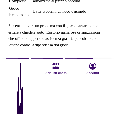
Complesse
autorizzato al proprio account.
Gioco
Evita problemi di gioco d'azzardo.
Responsabile
Se senti di avere un problema con il gioco d'azzardo, non
esitare a chiedere aiuto. Esistono numerose organizzazioni
che offrono supporto e assistenza gratuita per coloro che
lottano contro la dipendenza dal gioco.
X
Facebook
Email
Add Business
Account
Linkedin
Pinterest
Written by Ryan Parker
All Posts
Website