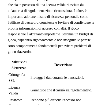
che sia in possesso di una licenza valida rilasciata da
un'autorità di regolamentazione riconosciuta. Inoltre, è
importante adottare misure di sicurezza personali, come
l'utilizzo di password complesse e l'evitare di condividere le
proprie informazioni di accesso con altri. Il gioco
responsabile è altrettanto importante. Stabilire un budget di
gioco, rispettarlo rigorosamente e non inseguire le perdite
sono comportamenti fondamentali per evitare problemi di
gioco d'azzardo.
Misure di
Descrizione
Sicurezza
Crittografia
Protegge i dati durante le transazioni.
SSL
Licenza
Garantisce che il casinò sia regolamentato.
Valida
Password
Rendono più difficile l'accesso non