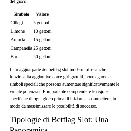
del gioco.
Simbolo
Valore
Ciliegia
5 gettoni
Limone
10 gettoni
Arancia
15 gettoni
Campanella
25 gettoni
Bar
50 gettoni
La maggior parte dei betflag slot moderni offre anche
funzionalità aggiuntive come giri gratuiti, bonus game e
simboli speciali che possono aumentare significativamente le
vincite potenziali. È importante comprendere le regole
specifiche di ogni gioco prima di iniziare a scommettere, in
modo da massimizzare le possibilità di successo.
Tipologie di Betflag Slot: Una
Panoramica