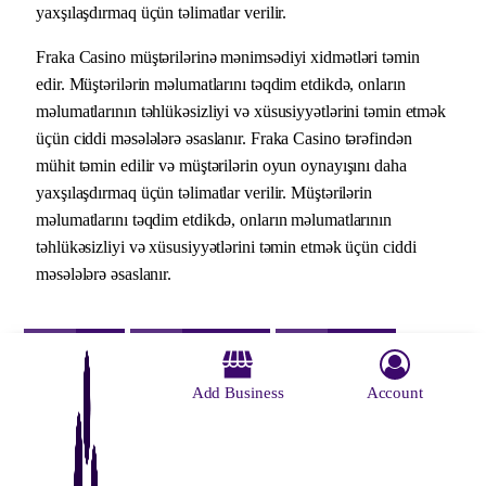
yaxşılaşdırmaq üçün təlimatlar verilir.
Fraka Casino müştərilərinə mənimsədiyi xidmətləri təmin
edir. Müştərilərin məlumatlarını təqdim etdikdə, onların
məlumatlarının təhlükəsizliyi və xüsusiyyətlərini təmin etmək
üçün ciddi məsələlərə əsaslanır. Fraka Casino tərəfindən
mühit təmin edilir və müştərilərin oyun oynayışını daha
yaxşılaşdırmaq üçün təlimatlar verilir. Müştərilərin
məlumatlarını təqdim etdikdə, onların məlumatlarının
təhlükəsizliyi və xüsusiyyətlərini təmin etmək üçün ciddi
məsələlərə əsaslanır.
X
Facebook
Email
Add Business
Account
Linkedin
Pinterest
Written by Ryan Parker