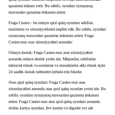
qazanma imkanı verir. Bu səhifə, oyunları oynayaraq
məxsusları qazanma imkanını artırır.
Fraga Casino - bu onlayn qızıl qalıq oyunları səhifəsi,
məzmunu və xüsusiyyətlərini təqdim edir. Bu səhifə, oyunları
oynayaraq məxsusları qazanma imkanını artırır. Fraga
Casino-nun əsas xüsusiyyətləri arasında:
Onlayn dəstək: Fraga Casino-nun əsas xüsusiyyətləri
arasında onlayn dəstək yerini alır. Müştərilər, səhifədən
müraciət etmək və sorularını və məsələlərini əldə etmək üçün
24 saatlik dəstək xidmətini istifadə edə bilərlər.
Əsas qızıl qalıq oyunları: Fraga Casino-nun əsas
xüsusiyyətləri arasında əsas qızıl qalıq oyunları yerini alır. Bu
səhifə, oyunları oynayaraq məxsusları qazanma imkanını
artırır. Fraga Casino-nun əsas qızıl qalıq oyunları arasında
slotlar, kartya oyunları, live kasino və digərlər yer alır.