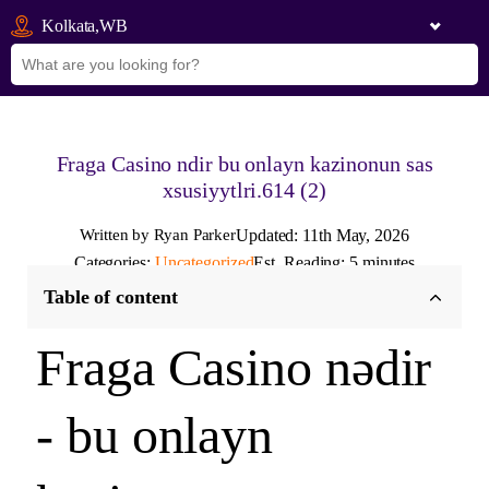
Kolkata,WB
Fraga Casino ndir bu onlayn kazinonun sas
xsusiyytlri.614 (2)
Written by Ryan Parker
Updated: 11th May, 2026
Categories:
Uncategorized
Est. Reading: 5 minutes
Table of content
Fraga Casino nədir
- bu onlayn