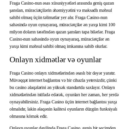
Fraga Casino-nun əsas xüsusiyyətləri arasında geniş qazan
şansları, müraciətçilərin əhəmiyyətini və maksadlı məhsul
sahibi olmaq üçün təlimatlar yer alır. Fraga Casino-nun
sahəsində oyun oynayaraq, müraciətçilər ən yaxşı kimi 100
milyon doların tərəfindən qazan şansları tapa bilərlər. Fraga
Casino-nun sahəsində oyun oynayaraq, müraciətçilər ən
yaxşı kimi məhsul sahibi olmaq imkanına sahib olurlar.
Onlayn xidmətlər və oyunlar
Fraga Casino onlayn xidmətlərindən əsaslı bir dəyər yaratır.
Müvəqqət internet bağlantısı və bir cihazla yetersizdir, çünki
bu casino əlaqələrini ən yüksək standartda saxlayır. Onlayn
xidmətlərindən istifadə edərək, oyunları her zaman, her yerdə
oynayabilirsiniz. Fraga Casino üçün internet bağlantısı yaxşı
olmalıdır, lakin əlaqənin kalitesi oyunların düzgün funksiyalı
olmasına kömək edir.
Onlayn oyunlar daxilində Fraga Casino, geniş bir seçimden