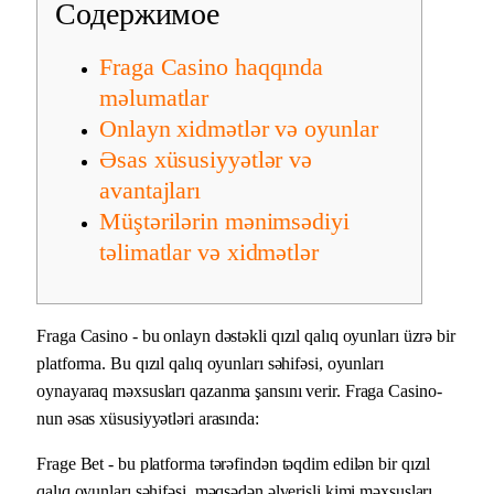
Содержимое
Fraga Casino haqqında
məlumatlar
Onlayn xidmətlər və oyunlar
Əsas xüsusiyyətlər və
avantajları
Müştərilərin mənimsədiyi
təlimatlar və xidmətlər
Fraga Casino - bu onlayn dəstəkli qızıl qalıq oyunları üzrə bir
platforma. Bu qızıl qalıq oyunları səhifəsi, oyunları
oynayaraq məxsusları qazanma şansını verir. Fraga Casino-
nun əsas xüsusiyyətləri arasında:
Frage Bet - bu platforma tərəfindən təqdim edilən bir qızıl
qalıq oyunları səhifəsi, məqsədən əlverişli kimi məxsusları