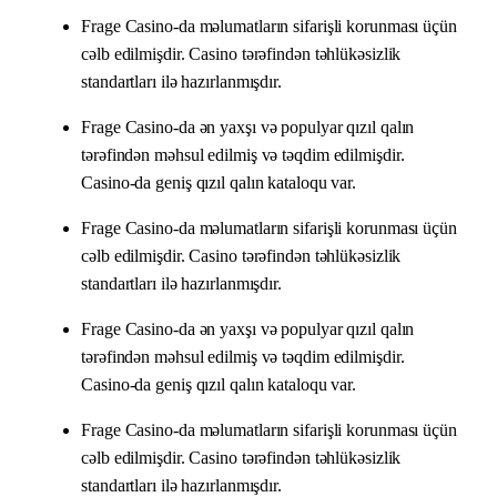
Frage Casino-da məlumatların sifarişli korunması üçün
cəlb edilmişdir. Casino tərəfindən təhlükəsizlik
standartları ilə hazırlanmışdır.
Frage Casino-da ən yaxşı və populyar qızıl qalın
tərəfindən məhsul edilmiş və təqdim edilmişdir.
Casino-da geniş qızıl qalın kataloqu var.
Frage Casino-da məlumatların sifarişli korunması üçün
cəlb edilmişdir. Casino tərəfindən təhlükəsizlik
standartları ilə hazırlanmışdır.
Frage Casino-da ən yaxşı və populyar qızıl qalın
tərəfindən məhsul edilmiş və təqdim edilmişdir.
Casino-da geniş qızıl qalın kataloqu var.
Frage Casino-da məlumatların sifarişli korunması üçün
cəlb edilmişdir. Casino tərəfindən təhlükəsizlik
standartları ilə hazırlanmışdır.