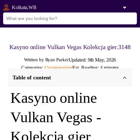
Kolkata,WB
Kasyno online Vulkan Vegas Kolekcja gier.3148
Written by Ryan Parker
Updated: 9th May, 2026
Categories:
Uncategorized
Est. Reading: 4 minutes
Table of content
Kasyno online
Vulkan Vegas -
Kolekcja gier