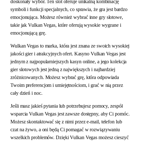
doskonały wybór. Ten slot oferuje unikalną kombinację
symboli i funkcji specjalnych, co sprawia, że gra jest bardzo
emocjonująca. Możesz również wybrać inne gry slotowe,
takie jak Vulkan Vegas, które oferują wysokie wygrane i
emocjonującą grę.
Wulkan Vegas to marka, która jest znana ze swoich wysokiej
jakości gier i atrakcyjnych ofert. Kasyno Vulkan Vegas jest
jednym z najpopularniejszych kasyn online, a jego kolekcja
gier slotowych jest jedną z największych i najbardziej
zróżnicowanych. Możesz wybrać grę, która odpowiada
Twoim preferencjom i umiejętnościom, i grać w nią przez
cały dzień i noc.
Jeśli masz jakieś pytania lub potrzebujesz pomocy, zespół
wsparcia Vulkan Vegas jest zawsze dostępny, aby Ci pomóc.
Możesz skontaktować się z nimi przez e-mail, telefon lub
czat na żywo, a oni będą Ci pomagać w rozwiązywaniu
wszelkich problemów. Dzięki Vulkan Vegas możesz cieszyć