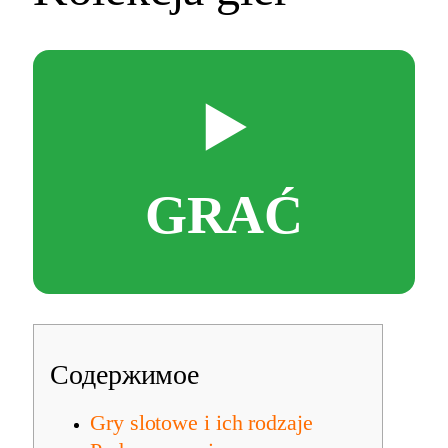
▶️
GRAĆ
Содержимое
Gry slotowe i ich rodzaje