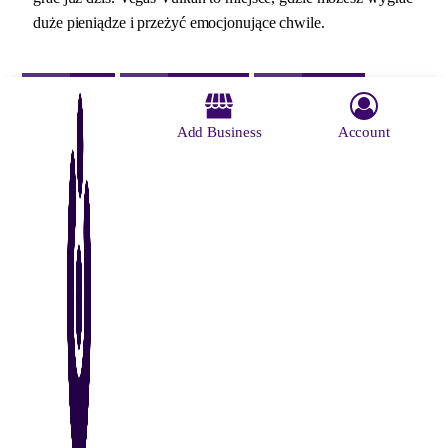
duże pieniądze i przeżyć emocjonujące chwile.
X
Facebook
Email
Add Business
Account
Linkedin
Pinterest
Written by Ryan Parker
All Posts
Website
About Us
Contact Us
Advertise With Us
Why Us
Blog
Privacy Policy
Terms and Conditions