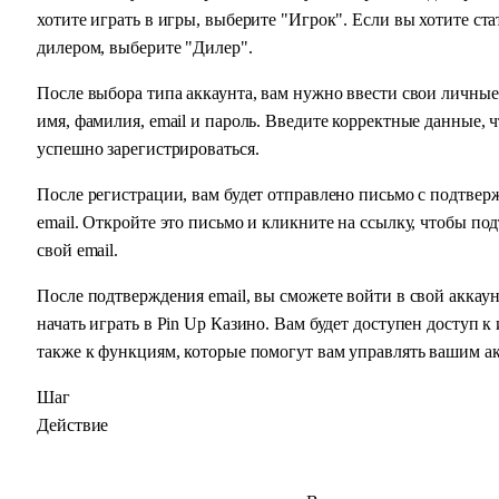
хотите играть в игры, выберите "Игрок". Если вы хотите ста
дилером, выберите "Дилер".
После выбора типа аккаунта, вам нужно ввести свои личные
имя, фамилия, email и пароль. Введите корректные данные, 
успешно зарегистрироваться.
После регистрации, вам будет отправлено письмо с подтве
email. Откройте это письмо и кликните на ссылку, чтобы по
свой email.
После подтверждения email, вы сможете войти в свой аккаун
начать играть в Pin Up Казино. Вам будет доступен доступ к 
также к функциям, которые помогут вам управлять вашим а
Шаг
Действие