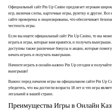
Официальный сайт Pin Up Casino предлагает игрокам широ
игр, включая слоты, карточные игры, рулетку и другие. Все 
сайте проверены и лицензированы, что обеспечивает безопа
честность игры.
Если вы ищете официальный сайт Pin Up Casino, то вы може
играть в игры, которые вам нравятся, и получать выигрыши
доступны также различные бонусы и акции, которые помогу
начать играть и получать выигрыши.
Начните играть в онлайн-казино Pin Up сегодня и получайте
выигрыши!
Важно: перед началом игры на официальном сайте Pin Up Ca
убедитесь, что вы достигли возраста 18 лет и что игра являет
легальной в вашей стране.
Преимущества Игры в Онлайн Каз