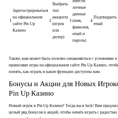
Ввести
Выбрать
личные
Зарегистрироваться
тип
данные
на официальном
аккаунта
Подтвердить
1
2
3
(имя,
4
сайте Pin Up
(игрок
email
фамилия,
Казино
или
email и
дилер)
пароль)
Также, вам может быть полезно ознакомиться с условиями и
правилами игры на официальном сайте Pin Up Казино, чтоб
понять, как играть и какие функции доступны вам.
Бонусы и Акции для Новых Игрок
Pin Up Казино
Новый игрок в Pin Up Казино? Тогда вы в luck! Вам предлаг
целый ряд бонусов и акций, чтобы начать играть с радостью