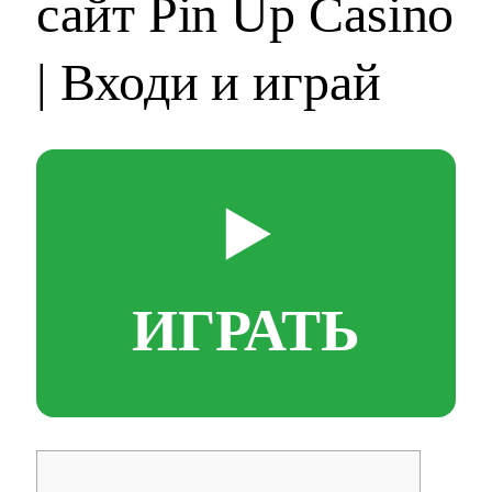
сайт Pin Up Casino
| Входи и играй
▶️
ИГРАТЬ