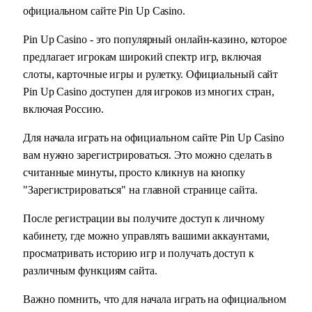
официальном сайте Pin Up Casino.
Pin Up Casino - это популярный онлайн-казино, которое
предлагает игрокам широкий спектр игр, включая
слоты, карточные игры и рулетку. Официальный сайт
Pin Up Casino доступен для игроков из многих стран,
включая Россию.
Для начала играть на официальном сайте Pin Up Casino
вам нужно зарегистрироваться. Это можно сделать в
считанные минуты, просто кликнув на кнопку
"Зарегистрироваться" на главной странице сайта.
После регистрации вы получите доступ к личному
кабинету, где можно управлять вашими аккаунтами,
просматривать историю игр и получать доступ к
различным функциям сайта.
Важно помнить, что для начала играть на официальном