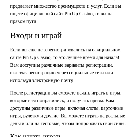
предлагает множество преимуществ и услуг. Если вы
ищете официальный сайт Pin Up Casino, то вы на
правом пути.
Входи и играй
Если вы еще не зарегистрировались на официальном
сайте Pin Up Casino, то это лучшее время для начала!
Вам доступны различные варианты регистрации,
включая регистрацию через социальные сети или
используя электронную почту.
После регистрации вы сможете начать играть в игры,
которые вам понравились, и получать призы. Вам
доступны различные игры, включая слоты, карточные
игры, рулетку и другие. Вы можете играть на реальные
деньги или на тестовые, чтобы попробовать свои силы.
Как начать играть