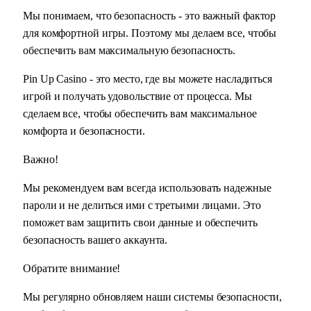
Мы понимаем, что безопасность - это важный фактор
для комфортной игры. Поэтому мы делаем все, чтобы
обеспечить вам максимальную безопасность.
Pin Up Casino - это место, где вы можете насладиться
игрой и получать удовольствие от процесса. Мы
сделаем все, чтобы обеспечить вам максимальное
комфорта и безопасности.
Важно!
Мы рекомендуем вам всегда использовать надежные
пароли и не делиться ими с третьими лицами. Это
поможет вам защитить свои данные и обеспечить
безопасность вашего аккаунта.
Обратите внимание!
Мы регулярно обновляем наши системы безопасности,