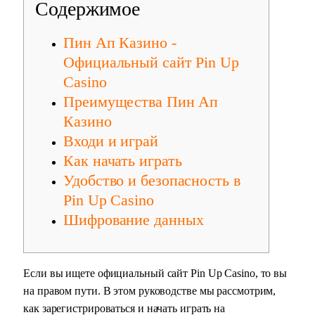
Содержимое
Пин Ап Казино -
Официальный сайт Pin Up
Casino
Преимущества Пин Ап
Казино
Входи и играй
Как начать играть
Удобство и безопасность в
Pin Up Casino
Шифрование данных
Если вы ищете официальный сайт Pin Up Casino, то вы
на правом пути. В этом руководстве мы рассмотрим,
как зарегистрироваться и начать играть на