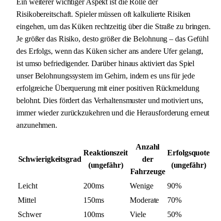
Ein weiterer wichtiger Aspekt ist die Rolle der
Risikobereitschaft. Spieler müssen oft kalkulierte Risiken
eingehen, um das Küken rechtzeitig über die Straße zu bringen.
Je größer das Risiko, desto größer die Belohnung – das Gefühl
des Erfolgs, wenn das Küken sicher ans andere Ufer gelangt,
ist umso befriedigender. Darüber hinaus aktiviert das Spiel
unser Belohnungssystem im Gehirn, indem es uns für jede
erfolgreiche Überquerung mit einer positiven Rückmeldung
belohnt. Dies fördert das Verhaltensmuster und motiviert uns,
immer wieder zurückzukehren und die Herausforderung erneut
anzunehmen.
Anzahl
Reaktionszeit
Erfolgsquote
Schwierigkeitsgrad
der
(ungefähr)
(ungefähr)
Fahrzeuge
Leicht
200ms
Wenige
90%
Mittel
150ms
Moderate
70%
Schwer
100ms
Viele
50%