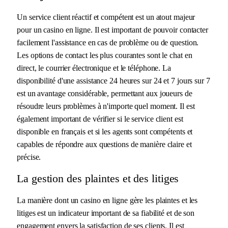
Un service client réactif et compétent est un atout majeur
pour un casino en ligne. Il est important de pouvoir contacter
facilement l'assistance en cas de problème ou de question.
Les options de contact les plus courantes sont le chat en
direct, le courrier électronique et le téléphone. La
disponibilité d'une assistance 24 heures sur 24 et 7 jours sur 7
est un avantage considérable, permettant aux joueurs de
résoudre leurs problèmes à n'importe quel moment. Il est
également important de vérifier si le service client est
disponible en français et si les agents sont compétents et
capables de répondre aux questions de manière claire et
précise.
La gestion des plaintes et des litiges
La manière dont un casino en ligne gère les plaintes et les
litiges est un indicateur important de sa fiabilité et de son
engagement envers la satisfaction de ses clients. Il est