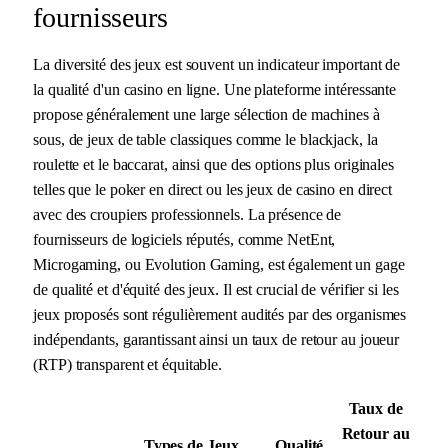
fournisseurs
La diversité des jeux est souvent un indicateur important de
la qualité d'un casino en ligne. Une plateforme intéressante
propose généralement une large sélection de machines à
sous, de jeux de table classiques comme le blackjack, la
roulette et le baccarat, ainsi que des options plus originales
telles que le poker en direct ou les jeux de casino en direct
avec des croupiers professionnels. La présence de
fournisseurs de logiciels réputés, comme NetEnt,
Microgaming, ou Evolution Gaming, est également un gage
de qualité et d'équité des jeux. Il est crucial de vérifier si les
jeux proposés sont régulièrement audités par des organismes
indépendants, garantissant ainsi un taux de retour au joueur
(RTP) transparent et équitable.
Taux de
Retour au
Types de Jeux
Qualité