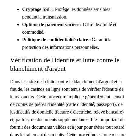
Cryptage SSL :
Protège les données sensibles
pendant la transmission.
Options de paiement variées :
Offre flexibilité et
commodité.
Politique de confidentialité claire :
Garantit la
protection des informations personnelles.
Vérification de l'identité et lutte contre le
blanchiment d'argent
Dans le cadre de la lutte contre le blanchiment d'argent et la
fraude, les casinos en ligne sont tenus de vérifier l'identité de
leurs joueurs. Cette procédure implique généralement l'envoi
de copies de pièces d'identité (carte d'identité, passeport), de
justificatifs de domicile (facture d'électricité, relevé bancaire)
et, parfois, de documents supplémentaires. Il est important de
fournir des documents valides et à jour pour éviter tout retard
dans le traitement des retraits. Cette procédure est une mesure