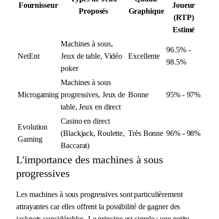
Fournisseur
Joueur
Proposés
Graphique
(RTP)
Estimé
Machines à sous,
96.5% -
NetEnt
Jeux de table, Vidéo
Excellente
98.5%
poker
Machines à sous
Microgaming
progressives, Jeux de
Bonne
95% - 97%
table, Jeux en direct
Casino en direct
Evolution
(Blackjack, Roulette,
Très Bonne
96% - 98%
Gaming
Baccarat)
L'importance des machines à sous
progressives
Les machines à sous progressives sont particulièrement
attrayantes car elles offrent la possibilité de gagner des
jackpots considérables. Le principe est simple : une petite