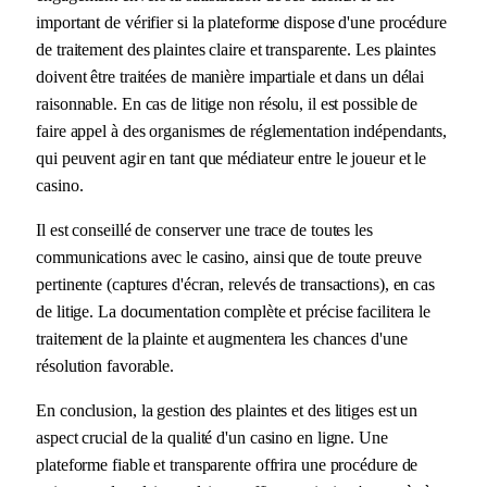
important de vérifier si la plateforme dispose d'une procédure
de traitement des plaintes claire et transparente. Les plaintes
doivent être traitées de manière impartiale et dans un délai
raisonnable. En cas de litige non résolu, il est possible de
faire appel à des organismes de réglementation indépendants,
qui peuvent agir en tant que médiateur entre le joueur et le
casino.
Il est conseillé de conserver une trace de toutes les
communications avec le casino, ainsi que de toute preuve
pertinente (captures d'écran, relevés de transactions), en cas
de litige. La documentation complète et précise facilitera le
traitement de la plainte et augmentera les chances d'une
résolution favorable.
En conclusion, la gestion des plaintes et des litiges est un
aspect crucial de la qualité d'un casino en ligne. Une
plateforme fiable et transparente offrira une procédure de