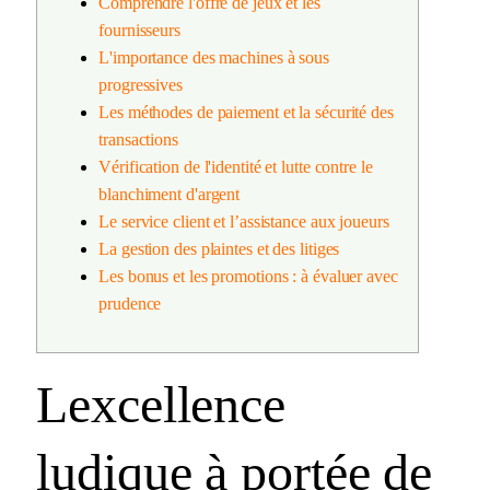
Comprendre l'offre de jeux et les
fournisseurs
L'importance des machines à sous
progressives
Les méthodes de paiement et la sécurité des
transactions
Vérification de l'identité et lutte contre le
blanchiment d'argent
Le service client et l’assistance aux joueurs
La gestion des plaintes et des litiges
Les bonus et les promotions : à évaluer avec
prudence
Lexcellence
ludique à portée de