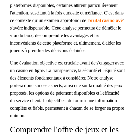
plateformes disponibles, certaines attirent particulièrement
l'attention, suscitant à la fois curiosité et méfiance. C’est dans
ce contexte qu’un examen approfondi de '
brutal casino avis
'
s'avère indispensable. Cette analyse permettra de démêler le
vrai du faux, de comprendre les avantages et les
inconvénients de cette plateforme et, ultimement, d'aider les
joueurs à prendre des décisions éclairées.
Une évaluation objective est cruciale avant de s'engager avec
un casino en ligne. La transparence, la sécurité et l'équité sont
des éléments fondamentaux à considérer. Notre analyse
portera donc sur ces aspects, ainsi que sur la qualité des jeux
proposés, les options de paiement disponibles et l'efficacité
du service client. L'objectif est de fournir une information
complète et fiable, permettant à chacun de se forger sa propre
opinion.
Comprendre l'offre de jeux et les