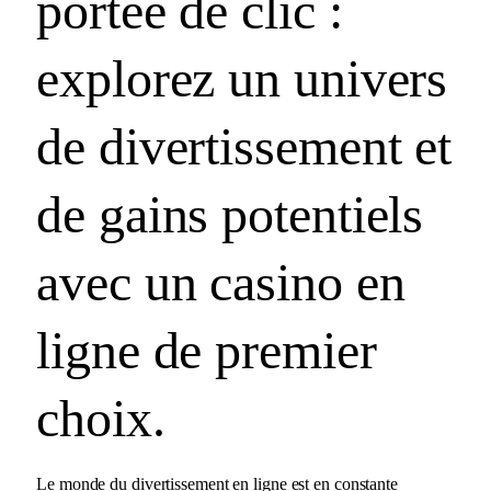
portée de clic :
explorez un univers
de divertissement et
de gains potentiels
avec un casino en
ligne de premier
choix.
Le monde du divertissement en ligne est en constante