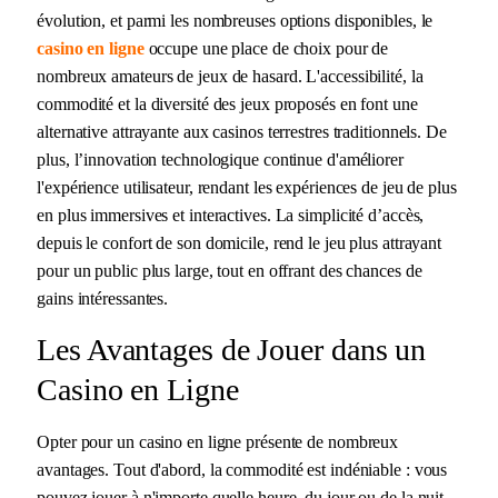
évolution, et parmi les nombreuses options disponibles, le
casino en ligne
occupe une place de choix pour de
nombreux amateurs de jeux de hasard. L'accessibilité, la
commodité et la diversité des jeux proposés en font une
alternative attrayante aux casinos terrestres traditionnels. De
plus, l’innovation technologique continue d'améliorer
l'expérience utilisateur, rendant les expériences de jeu de plus
en plus immersives et interactives. La simplicité d’accès,
depuis le confort de son domicile, rend le jeu plus attrayant
pour un public plus large, tout en offrant des chances de
gains intéressantes.
Les Avantages de Jouer dans un
Casino en Ligne
Opter pour un casino en ligne présente de nombreux
avantages. Tout d'abord, la commodité est indéniable : vous
pouvez jouer à n'importe quelle heure, du jour ou de la nuit,