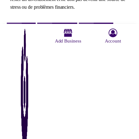
stress ou de problèmes financiers.
X
Facebook
Email
Add Business
Account
Linkedin
Pinterest
Written by Ryan Parker
All Posts
Website
About Us
Contact Us
Advertise With Us
Why Us
Blog
Privacy Policy
Terms and Conditions