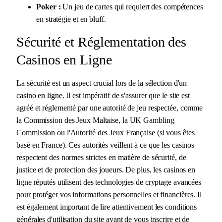
Poker :
Un jeu de cartes qui requiert des compétences
en stratégie et en bluff.
Sécurité et Réglementation des
Casinos en Ligne
La sécurité est un aspect crucial lors de la sélection d'un
casino en ligne. Il est impératif de s'assurer que le site est
agréé et réglementé par une autorité de jeu respectée, comme
la Commission des Jeux Maltaise, la UK Gambling
Commission ou l'Autorité des Jeux Française (si vous êtes
basé en France). Ces autorités veillent à ce que les casinos
respectent des normes strictes en matière de sécurité, de
justice et de protection des joueurs. De plus, les casinos en
ligne réputés utilisent des technologies de cryptage avancées
pour protéger vos informations personnelles et financières. Il
est également important de lire attentivement les conditions
générales d'utilisation du site avant de vous inscrire et de