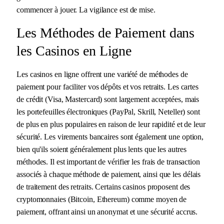
commencer à jouer. La vigilance est de mise.
Les Méthodes de Paiement dans
les Casinos en Ligne
Les casinos en ligne offrent une variété de méthodes de
paiement pour faciliter vos dépôts et vos retraits. Les cartes
de crédit (Visa, Mastercard) sont largement acceptées, mais
les portefeuilles électroniques (PayPal, Skrill, Neteller) sont
de plus en plus populaires en raison de leur rapidité et de leur
sécurité. Les virements bancaires sont également une option,
bien qu'ils soient généralement plus lents que les autres
méthodes. Il est important de vérifier les frais de transaction
associés à chaque méthode de paiement, ainsi que les délais
de traitement des retraits. Certains casinos proposent des
cryptomonnaies (Bitcoin, Ethereum) comme moyen de
paiement, offrant ainsi un anonymat et une sécurité accrus.