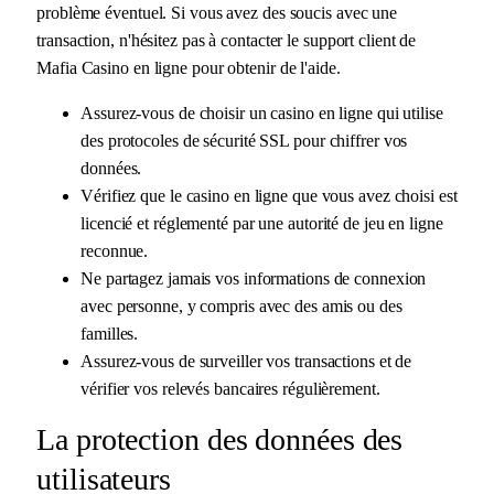
problème éventuel. Si vous avez des soucis avec une
transaction, n'hésitez pas à contacter le support client de
Mafia Casino en ligne pour obtenir de l'aide.
Assurez-vous de choisir un casino en ligne qui utilise
des protocoles de sécurité SSL pour chiffrer vos
données.
Vérifiez que le casino en ligne que vous avez choisi est
licencié et réglementé par une autorité de jeu en ligne
reconnue.
Ne partagez jamais vos informations de connexion
avec personne, y compris avec des amis ou des
familles.
Assurez-vous de surveiller vos transactions et de
vérifier vos relevés bancaires régulièrement.
La protection des données des
utilisateurs