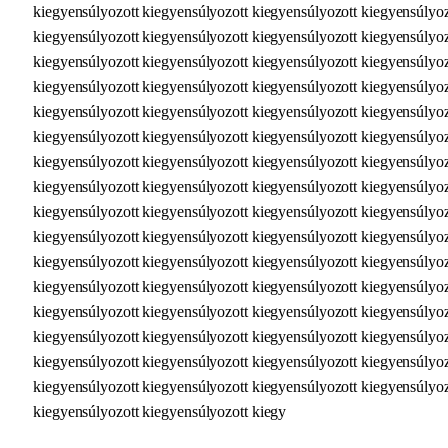
kiegyensúlyozott kiegyensúlyozott kiegyensúlyozott kiegyensúlyoz
kiegyensúlyozott kiegyensúlyozott kiegyensúlyozott kiegyensúlyoz
kiegyensúlyozott kiegyensúlyozott kiegyensúlyozott kiegyensúlyoz
kiegyensúlyozott kiegyensúlyozott kiegyensúlyozott kiegyensúlyoz
kiegyensúlyozott kiegyensúlyozott kiegyensúlyozott kiegyensúlyoz
kiegyensúlyozott kiegyensúlyozott kiegyensúlyozott kiegyensúlyoz
kiegyensúlyozott kiegyensúlyozott kiegyensúlyozott kiegyensúlyoz
kiegyensúlyozott kiegyensúlyozott kiegyensúlyozott kiegyensúlyoz
kiegyensúlyozott kiegyensúlyozott kiegyensúlyozott kiegyensúlyoz
kiegyensúlyozott kiegyensúlyozott kiegyensúlyozott kiegyensúlyoz
kiegyensúlyozott kiegyensúlyozott kiegyensúlyozott kiegyensúlyoz
kiegyensúlyozott kiegyensúlyozott kiegyensúlyozott kiegyensúlyoz
kiegyensúlyozott kiegyensúlyozott kiegyensúlyozott kiegyensúlyoz
kiegyensúlyozott kiegyensúlyozott kiegyensúlyozott kiegyensúlyoz
kiegyensúlyozott kiegyensúlyozott kiegyensúlyozott kiegyensúlyoz
kiegyensúlyozott kiegyensúlyozott kiegyensúlyozott kiegyensúlyoz
kiegyensúlyozott kiegyensúlyozott kiegy