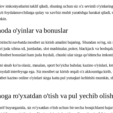
v imkoniyatlarini taklif qiladi, shuning uchun siz o'z sevimli o'yinlaring
i foydalanuvchilarga qulay va xavfsiz muhit yaratishga harakat qiladi, 
mkin.
oda o'yinlar va bonuslar
birinchi navbatda mostbet uz kirish amalini bajaring. Shundan so'ng, si
ri juda xilma-xil, jumladan, slot mashinalar, poker, blackjack va boshqala
Mostbet bonuslari ham juda foydali, chunki ular sizga qo'shimcha imkoniy
arni sinab ko'ra olasiz, masalan, sport bo'yicha bahslar, kazino o'yinlari, 
ydali interfeysga ega. Siz mostbet uz kirish orqali o'z akkountiga kirib, 
et kazino online o'yinlari sizga katta pul yutuqlari keltirishi mumkin, 
ga ro'yxatdan o'tish va pul yechib olis
hrif buyurganida, siz ro'yxatdan o'tish uchun bir necha bosqichlarni baja