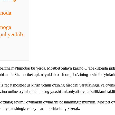
inoda
inoga
 pul yechib
 barcha ma'lumotlar bu yerda. Mostbet onlayn kazino O‘zbekistonda juda
oblanadi. Siz mostbet apk ni yuklab olish orqali o'zining sevimli o'yinla
z faqat mostbet uz kirish uchun o'zining hisobini yaratishingiz va o'yin
no online o'yinlari uchun eng yaxshi imkoniyatlar va afzalliklarni taklif
 o'zining sevimli o'yinlarini o'ynashni boshlashingiz mumkin. Mostbet o'
ini yaratishingiz va o'yinlarni boshlashingiz kerak.