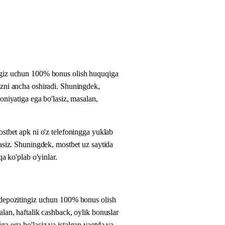
tingiz uchun 100% bonus olish huquqiga
izni ancha oshiradi. Shuningdek,
oniyatiga ega bo'lasiz, masalan,
ostbet apk ni o'z telefoningga yuklab
lasiz. Shuningdek, mostbet uz saytida
a ko'plab o'yinlar.
i depozitingiz uchun 100% bonus olish
alan, haftalik cashback, oylik bonuslar
ga ega bo'lasiz va istalgan vaqtda va