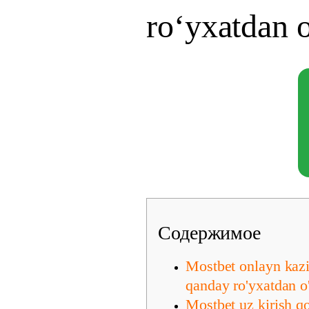
ro‘yxatdan o
Содержимое
Mostbet onlayn kaz
qanday ro'yxatdan o'
Mostbet uz kirish qo