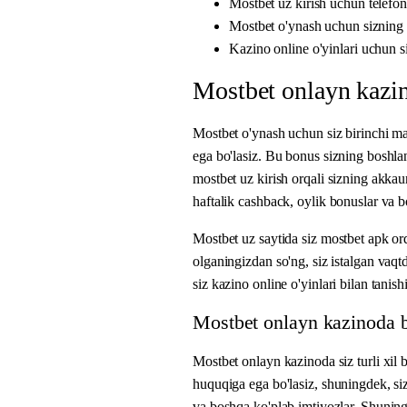
Mostbet uz kirish uchun telefon
Mostbet o'ynash uchun sizning h
Kazino online o'yinlari uchun s
Mostbet onlayn kazin
Mostbet o'ynash uchun siz birinchi ma
ega bo'lasiz. Bu bonus sizning boshla
mostbet uz kirish orqali sizning akkau
haftalik cashback, oylik bonuslar va b
Mostbet uz saytida siz mostbet apk orq
olganingizdan so'ng, siz istalgan vaqt
siz kazino online o'yinlari bilan tanis
Mostbet onlayn kazinoda 
Mostbet onlayn kazinoda siz turli xil
huquqiga ega bo'lasiz, shuningdek, siz
va boshqa ko'plab imtiyozlar. Shuningd