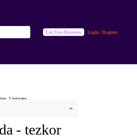
Login / Register
List Your Business
ing: 3 minutes
a - tezkor