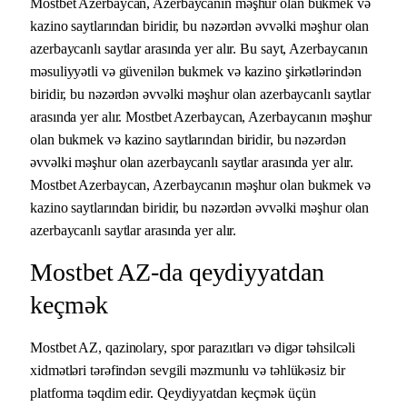
Mostbet Azerbaycan, Azerbaycanın məşhur olan bukmek və
kazino saytlarından biridir, bu nəzərdən əvvəlki məşhur olan
azerbaycanlı saytlar arasında yer alır. Bu sayt, Azerbaycanın
məsuliyyətli və güvenilən bukmek və kazino şirkətlərindən
biridir, bu nəzərdən əvvəlki məşhur olan azerbaycanlı saytlar
arasında yer alır. Mostbet Azerbaycan, Azerbaycanın məşhur
olan bukmek və kazino saytlarından biridir, bu nəzərdən
əvvəlki məşhur olan azerbaycanlı saytlar arasında yer alır.
Mostbet Azerbaycan, Azerbaycanın məşhur olan bukmek və
kazino saytlarından biridir, bu nəzərdən əvvəlki məşhur olan
azerbaycanlı saytlar arasında yer alır.
Mostbet AZ-da qeydiyyatdan
keçmək
Mostbet AZ, qazinolary, spor parazıtları və digər təhsilcəli
xidmətləri tərəfindən sevgili məzmunlu və təhlükəsiz bir
platforma təqdim edir. Qeydiyyatdan keçmək üçün