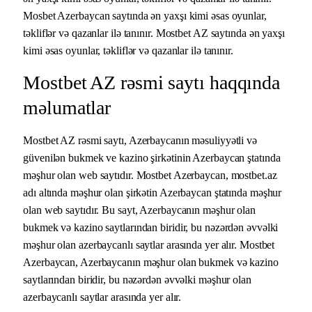
Mosbet Azerbaycan saytında ən yaxşı kimi əsas oyunlar,
təkliflər və qazanlar ilə tanınır. Mostbet AZ saytında ən yaxşı
kimi əsas oyunlar, təkliflər və qazanlar ilə tanınır.
Mostbet AZ rəsmi saytı haqqında
məlumatlar
Mostbet AZ rəsmi saytı, Azerbaycanın məsuliyyətli və
güvenilən bukmek ve kazino şirkətinin Azerbaycan ştatında
məşhur olan web saytıdır. Mostbet Azerbaycan, mostbet.az
adı altında məşhur olan şirkətin Azerbaycan ştatında məşhur
olan web saytıdır. Bu sayt, Azerbaycanın məşhur olan
bukmek və kazino saytlarından biridir, bu nəzərdən əvvəlki
məşhur olan azerbaycanlı saytlar arasında yer alır. Mostbet
Azerbaycan, Azerbaycanın məşhur olan bukmek və kazino
saytlarından biridir, bu nəzərdən əvvəlki məşhur olan
azerbaycanlı saytlar arasında yer alır.