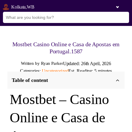
Kolkata,WB
Mostbet Casino Online e Casa de Apostas em
Portugal.1587
Written by Ryan Parker
Updated: 26th April, 2026
Categories:
Uncategorized
Est. Reading: 5 minutes
Table of content
Mostbet – Casino
Online e Casa de