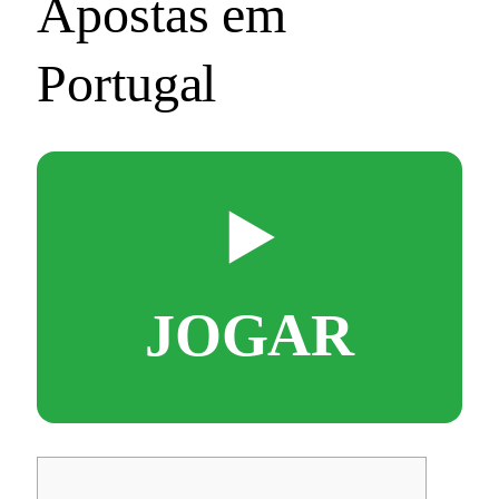
Apostas em
Portugal
▶️
JOGAR