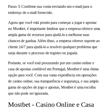
Passo 3: Confirme sua conta enviando um e-mail para o
endereço de e-mail fornecido.
Agora que você está pronto para começar a jogar e apostar
no Mostbet, é importante lembrar que a empresa oferece uma
ampla gama de recursos para ajudá-lo a melhorar suas
chances de ganhar. Além disso, a empresa oferece suporte ao
cliente 24/7 para ajudá-lo a resolver qualquer problema que
surja durante o processo de registro ou jogada.
Portanto, se você está procurando por um casino online e
casa de apostas confiável em Portugal, Mostbet é uma ótima
opção para você. Com sua vasta experiência em operações
de casino online, sua transparência e segurança, e sua ampla
gama de opções de jogo e apostas, Mostbet é uma escolha
que não pode ser ignorada.
Mostbet - Casino Online e Casa