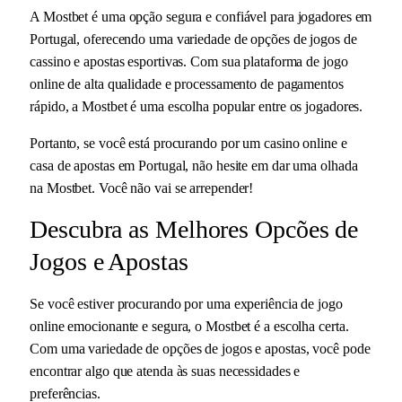
A Mostbet é uma opção segura e confiável para jogadores em
Portugal, oferecendo uma variedade de opções de jogos de
cassino e apostas esportivas. Com sua plataforma de jogo
online de alta qualidade e processamento de pagamentos
rápido, a Mostbet é uma escolha popular entre os jogadores.
Portanto, se você está procurando por um casino online e
casa de apostas em Portugal, não hesite em dar uma olhada
na Mostbet. Você não vai se arrepender!
Descubra as Melhores Opcões de
Jogos e Apostas
Se você estiver procurando por uma experiência de jogo
online emocionante e segura, o Mostbet é a escolha certa.
Com uma variedade de opções de jogos e apostas, você pode
encontrar algo que atenda às suas necessidades e
preferências.