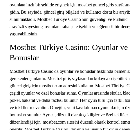
oyunlara hızlı bir şekilde erişmek için mostbet guncel giris sayfasın
gidin. Bu sayfada, güncel giriş bilgileri ve kullanıcı dostu bir arayü
sunulmaktadır. Mostbet Türkiye Casino'nun güvenliği ve kullanıcı
arayüzü sayesinde, oyunlara rahatça erişebilir ve eğlenceli bir den
yaşayabilirsiniz.
Mostbet Türkiye Casino: Oyunlar ve
Bonuslar
Mostbet Türkiye Casino'da oyunlar ve bonuslar hakkında bilmeniz
gerekenler şunlardır. Mostbet giriş sayfasından kolayca erişebilirsin
güncel giriş için mostbet.com adresini kullanın. Mostbet Türkiye C
çeşitli oyunlar ve özel bonuslar sunar. Oyunlar arasında slotlar, bla
poker, bakarat ve daha fazlası bulunur. Her oyun türü için farklı bo
ve teklifler mevcuttur. Örneğin, yeni kaydolunan oyuncular için öze
bonusları sunulur. Ayrıca, düzenli olarak çekilişler ve özel teklifler
düzenlendiği için, mostbet.com sitesini düzenli olarak kontrol etme
önerilir. Mostbet Türkiye Casino, güvenli ve uygun bir oyun dene