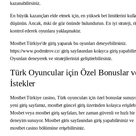
kazanabilirsiniz.
En büyük kazançları elde etmek için, en yüksek bet limitlerini kul
düşünün. Ancak, riski de göz önünde bulundurun. En iyi strateji, ri
kontrol ederek oyunlara yaklaşmaktır.
Mostbet Türkiye'de giriş yaparak bu oyunları deneyebilirsiniz.
https://www.podmitrov.cz/ giriş sayfasından kolayca giriş yapabilirs
Oyunları deneyerek ve stratejilerinizi geliştirebilirsiniz.
Türk Oyuncular için Özel Bonuslar v
İstekler
Mostbet Türkiye casino, Türk oyuncuları için özel bonuslar sunuy
yeni giriş sayfamız, mostbet güncel giriş üzerinden kolayca erişilebi
Mosbet veya mostbet giriş sayfaları, her zaman güvenli ve hızlı bir
deneyim sunuyor. Mostbet giris sayfasından giriş yapabilirsiniz ve
mostbet casino bölümüne erişebilirsiniz.