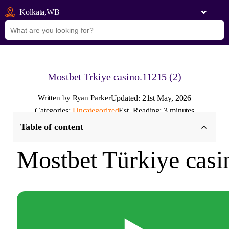
Kolkata,WB
Mostbet Trkiye casino.11215 (2)
Written by Ryan Parker
Updated: 21st May, 2026
Categories:
Uncategorized
Est. Reading: 3 minutes
Table of content
Mostbet Türkiye casi