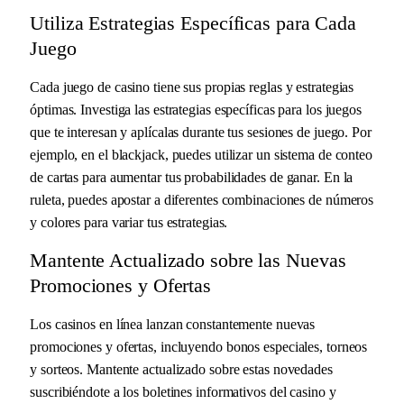
Utiliza Estrategias Específicas para Cada
Juego
Cada juego de casino tiene sus propias reglas y estrategias
óptimas. Investiga las estrategias específicas para los juegos
que te interesan y aplícalas durante tus sesiones de juego. Por
ejemplo, en el blackjack, puedes utilizar un sistema de conteo
de cartas para aumentar tus probabilidades de ganar. En la
ruleta, puedes apostar a diferentes combinaciones de números
y colores para variar tus estrategias.
Mantente Actualizado sobre las Nuevas
Promociones y Ofertas
Los casinos en línea lanzan constantemente nuevas
promociones y ofertas, incluyendo bonos especiales, torneos
y sorteos. Mantente actualizado sobre estas novedades
suscribiéndote a los boletines informativos del casino y