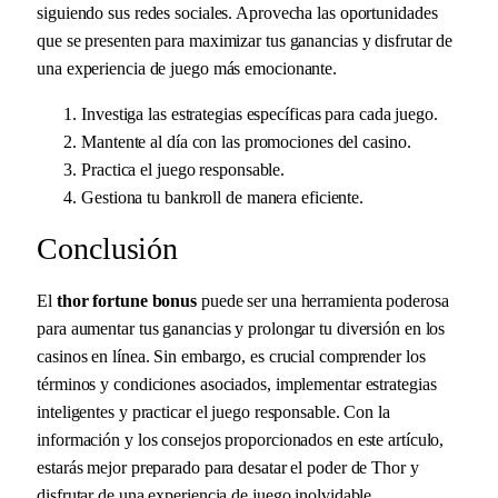
siguiendo sus redes sociales. Aprovecha las oportunidades
que se presenten para maximizar tus ganancias y disfrutar de
una experiencia de juego más emocionante.
Investiga las estrategias específicas para cada juego.
Mantente al día con las promociones del casino.
Practica el juego responsable.
Gestiona tu bankroll de manera eficiente.
Conclusión
El
thor fortune bonus
puede ser una herramienta poderosa
para aumentar tus ganancias y prolongar tu diversión en los
casinos en línea. Sin embargo, es crucial comprender los
términos y condiciones asociados, implementar estrategias
inteligentes y practicar el juego responsable. Con la
información y los consejos proporcionados en este artículo,
estarás mejor preparado para desatar el poder de Thor y
disfrutar de una experiencia de juego inolvidable.