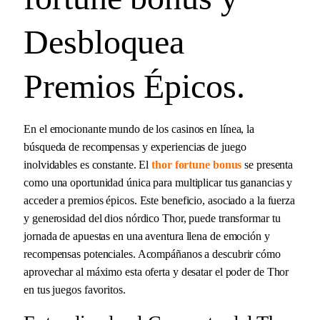
Desbloquea
Premios Épicos.
En el emocionante mundo de los casinos en línea, la
búsqueda de recompensas y experiencias de juego
inolvidables es constante. El
thor fortune bonus
se presenta
como una oportunidad única para multiplicar tus ganancias y
acceder a premios épicos. Este beneficio, asociado a la fuerza
y generosidad del dios nórdico Thor, puede transformar tu
jornada de apuestas en una aventura llena de emoción y
recompensas potenciales. Acompáñanos a descubrir cómo
aprovechar al máximo esta oferta y desatar el poder de Thor
en tus juegos favoritos.