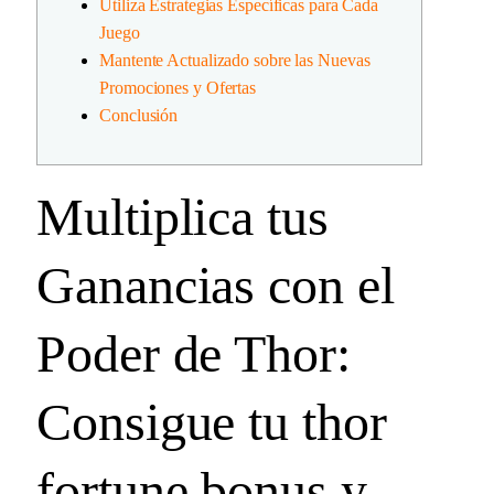
Utiliza Estrategias Específicas para Cada
Juego
Mantente Actualizado sobre las Nuevas
Promociones y Ofertas
Conclusión
Multiplica tus
Ganancias con el
Poder de Thor:
Consigue tu thor
fortune bonus y