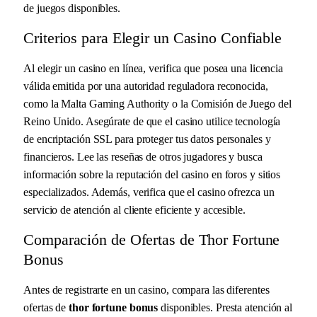
de juegos disponibles.
Criterios para Elegir un Casino Confiable
Al elegir un casino en línea, verifica que posea una licencia
válida emitida por una autoridad reguladora reconocida,
como la Malta Gaming Authority o la Comisión de Juego del
Reino Unido. Asegúrate de que el casino utilice tecnología
de encriptación SSL para proteger tus datos personales y
financieros. Lee las reseñas de otros jugadores y busca
información sobre la reputación del casino en foros y sitios
especializados. Además, verifica que el casino ofrezca un
servicio de atención al cliente eficiente y accesible.
Comparación de Ofertas de Thor Fortune
Bonus
Antes de registrarte en un casino, compara las diferentes
ofertas de
thor fortune bonus
disponibles. Presta atención al