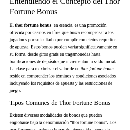
Entendiendo el Concepto del Thor
Fortune Bonus
El
thor fortune bonus
, en esencia, es una promoción
ofrecida por casinos en línea que busca recompensar a los
jugadores por su lealtad o por cumplir con ciertos requisitos
de apuesta. Estos bonos pueden variar significativamente en
su forma, desde giros gratis en tragamonedas hasta
bonificaciones de depósito que incrementan tu saldo inicial.
La clave para maximizar el valor de un
thor fortune bonus
reside en comprender los términos y condiciones asociados,
incluyendo los requisitos de apuesta y las restricciones de
juego.
Tipos Comunes de Thor Fortune Bonus
Existen diversas modalidades de bonos que pueden
englobarse bajo la denominación “thor fortune bonus”. Los
más frecuentes incluyen bonos de bienvenida, bonos de