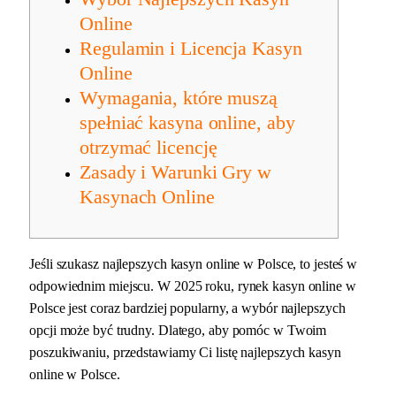
Online
Regulamin i Licencja Kasyn
Online
Wymagania, które muszą
spełniać kasyna online, aby
otrzymać licencję
Zasady i Warunki Gry w
Kasynach Online
Jeśli szukasz najlepszych kasyn online w Polsce, to jesteś w
odpowiednim miejscu. W 2025 roku, rynek kasyn online w
Polsce jest coraz bardziej popularny, a wybór najlepszych
opcji może być trudny. Dlatego, aby pomóc w Twoim
poszukiwaniu, przedstawiamy Ci listę najlepszych kasyn
online w Polsce.