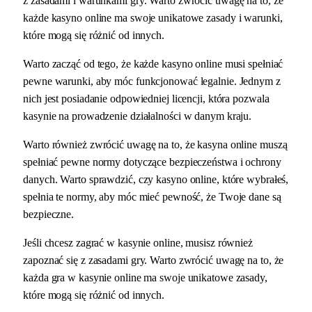
z zasadami i warunkami gry. Warto zwrócić uwagę na to, że
każde kasyno online ma swoje unikatowe zasady i warunki,
które mogą się różnić od innych.
Warto zacząć od tego, że każde kasyno online musi spełniać
pewne warunki, aby móc funkcjonować legalnie. Jednym z
nich jest posiadanie odpowiedniej licencji, która pozwala
kasynie na prowadzenie działalności w danym kraju.
Warto również zwrócić uwagę na to, że kasyna online muszą
spełniać pewne normy dotyczące bezpieczeństwa i ochrony
danych. Warto sprawdzić, czy kasyno online, które wybrałeś,
spełnia te normy, aby móc mieć pewność, że Twoje dane są
bezpieczne.
Jeśli chcesz zagrać w kasynie online, musisz również
zapoznać się z zasadami gry. Warto zwrócić uwagę na to, że
każda gra w kasynie online ma swoje unikatowe zasady,
które mogą się różnić od innych.