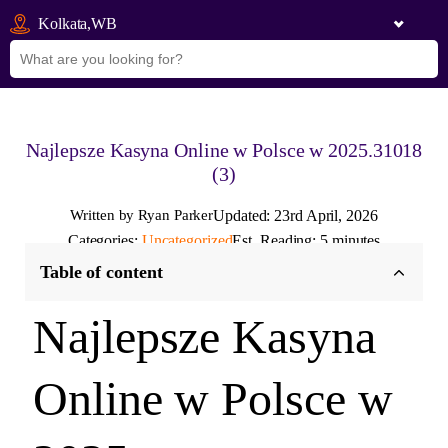
Kolkata,WB
Najlepsze Kasyna Online w Polsce w 2025.31018
(3)
Written by Ryan Parker
Updated: 23rd April, 2026
Categories:
Uncategorized
Est. Reading: 5 minutes
Table of content
Najlepsze Kasyna
Online w Polsce w