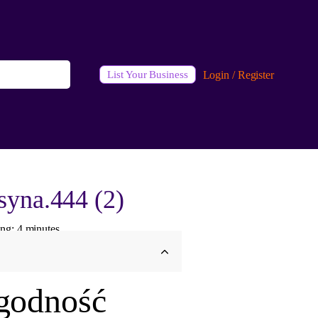
Login / Register
List Your Business
syna.444 (2)
ing: 4 minutes
ygodność