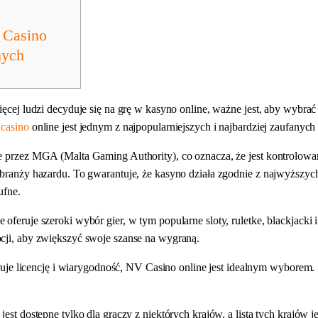
 Casino
nych
ęcej ludzi decyduje się na grę w kasyno online, ważne jest, aby wybrać k
 casino
online jest jednym z najpopularniejszych i najbardziej zaufanych
e przez MGA (Malta Gaming Authority), co oznacza, że jest kontrolowa
 branży hazardu. To gwarantuje, że kasyno działa zgodnie z najwyższyc
ufne.
oferuje szeroki wybór gier, w tym popularne sloty, ruletke, blackjacki
cji, aby zwiększyć swoje szanse na wygraną.
feruje licencję i wiarygodność, NV Casino online jest idealnym wyborem
est dostępne tylko dla graczy z niektórych krajów, a lista tych krajów j