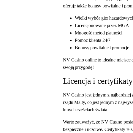
oferuje także bonusy powitalne i pr
Wielki wybór gier hazardowyc
Licencjonowane przez MGA
Mnogość metod płatności
Pomoc klienta 24/7
Bonusy powitalne i promocje
NV Casino online to idealne miejsce dl
swoją przygodę!
Licencja i certyfika
NV Casino jest jednym z najbardziej 
rządu Malty, co jest jednym z najwy
innych częściach świata.
Warto zauważyć, że NV Casino posiad
bezpieczne i uczciwe. Certyfikaty te