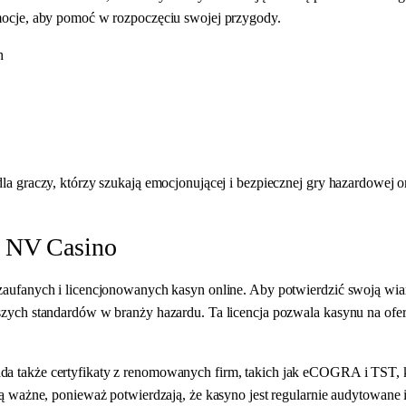
omocje, aby pomoć w rozpoczęciu swojej przygody.
h
a graczy, którzy szukają emocjonującej i bezpiecznej gry hazardowej onli
ty NV Casino
zaufanych i licencjonowanych kasyn online. Aby potwierdzić swoją wia
ższych standardów w branży hazardu. Ta licencja pozwala kasynu na ofe
a także certyfikaty z renomowanych firm, takich jak eCOGRA i TST, kt
 są ważne, ponieważ potwierdzają, że kasyno jest regularnie audytowan