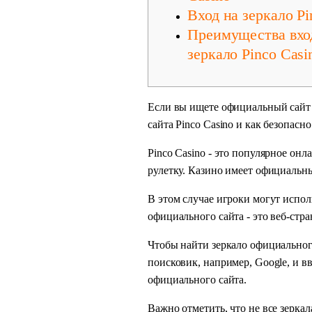
Вход на зеркало Pi
Преимущества вхо
зеркало Pinco Casi
Если вы ищете официальный сайт P
сайта Pinco Casino и как безопасн
Pinco Casino - это популярное он
рулетку. Казино имеет официальны
В этом случае игроки могут исполь
официального сайта - это веб-стр
Чтобы найти зеркало официальног
поисковик, например, Google, и вв
официального сайта.
Важно отметить, что не все зерка