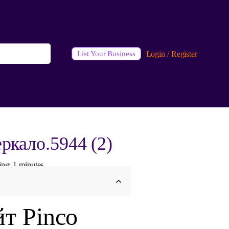
Login / Register
List Your Business
ркало.5944 (2)
ing: 1 minutes
т Pinco