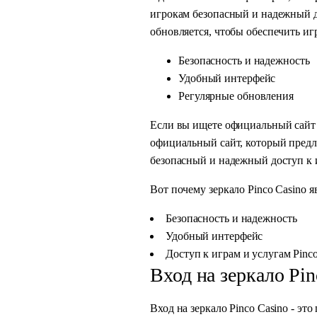
игрокам безопасный и надежный до
обновляется, чтобы обеспечить иг
Безопасность и надежность
Удобный интерфейс
Регулярные обновления
Если вы ищете официальный сайт Pi
официальный сайт, который предла
безопасный и надежный доступ к 
Вот почему зеркало Pinco Casino 
Безопасность и надежность
Удобный интерфейс
Доступ к играм и услугам Pinco
Вход на зеркало Pin
Вход на зеркало Pinco Casino - эт