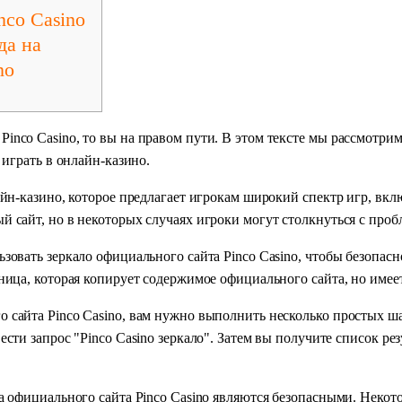
nco Casino
да на
no
inco Casino, то вы на правом пути. В этом тексте мы рассмотрим
о играть в онлайн-казино.
лайн-казино, которое предлагает игрокам широкий спектр игр, вк
й сайт, но в некоторых случаях игроки могут столкнуться с проб
зовать зеркало официального сайта Pinco Casino, чтобы безопасн
аница, которая копирует содержимое официального сайта, но имее
о сайта Pinco Casino, вам нужно выполнить несколько простых ш
ести запрос "Pinco Casino зеркало". Затем вы получите список рез
ла официального сайта Pinco Casino являются безопасными. Некот