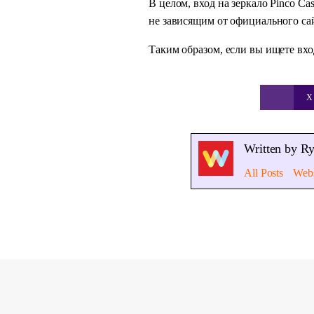
В целом, вход на зеркало Pinco Ca
не зависящим от официального са
Таким образом, если вы ищете вход 
X
Written by Ry
All Posts
Webs