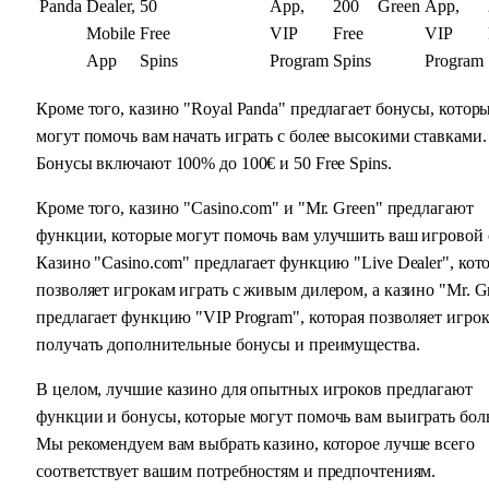
Panda
Dealer,
50
App,
200
Green
App,
Mobile
Free
VIP
Free
VIP
App
Spins
Program
Spins
Program
Кроме того, казино "Royal Panda" предлагает бонусы, котор
могут помочь вам начать играть с более высокими ставками.
Бонусы включают 100% до 100€ и 50 Free Spins.
Кроме того, казино "Casino.com" и "Mr. Green" предлагают
функции, которые могут помочь вам улучшить ваш игровой 
Казино "Casino.com" предлагает функцию "Live Dealer", кот
позволяет игрокам играть с живым дилером, а казино "Mr. G
предлагает функцию "VIP Program", которая позволяет игро
получать дополнительные бонусы и преимущества.
В целом, лучшие казино для опытных игроков предлагают
функции и бонусы, которые могут помочь вам выиграть бол
Мы рекомендуем вам выбрать казино, которое лучше всего
соответствует вашим потребностям и предпочтениям.