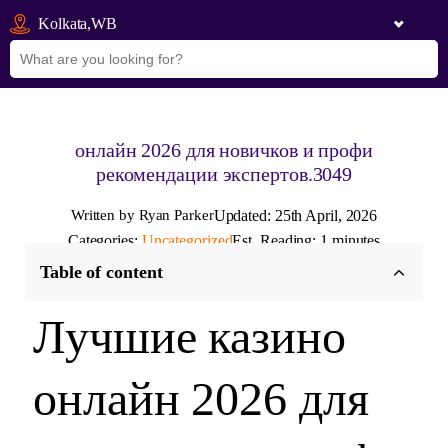
Kolkata,WB
онлайн 2026 для новичков и профи
рекомендации экспертов.3049
Written by Ryan Parker
Updated: 25th April, 2026
Categories:
Uncategorized
Est. Reading: 1 minutes
Table of content
Лучшие казино
онлайн 2026 для