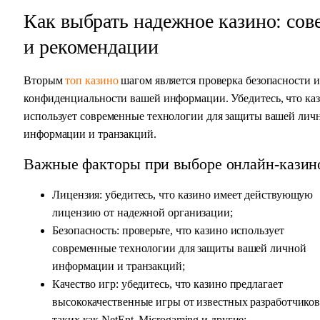
Как выбрать надежное казино: сов
и рекомендации
Вторым
топ казино
шагом является проверка безопасности и
конфиденциальности вашей информации. Убедитесь, что ка
использует современные технологии для защиты вашей лич
информации и транзакций.
Важные факторы при выборе онлайн-казин
Лицензия: убедитесь, что казино имеет действующую
лицензию от надежной организации;
Безопасность: проверьте, что казино использует
современные технологии для защиты вашей личной
информации и транзакций;
Качество игр: убедитесь, что казино предлагает
высококачественные игры от известных разработчиков
таких как NetEnt, Microgaming и другие;