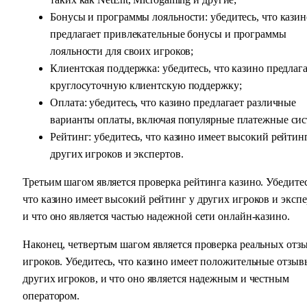
Бонусы и программы лояльности: убедитесь, что казин
предлагает привлекательные бонусы и программы
лояльности для своих игроков;
Клиентская поддержка: убедитесь, что казино предлаг
круглосуточную клиентскую поддержку;
Оплата: убедитесь, что казино предлагает различные
варианты оплаты, включая популярные платежные сис
Рейтинг: убедитесь, что казино имеет высокий рейтин
других игроков и экспертов.
Третьим шагом является проверка рейтинга казино. Убедитес
что казино имеет высокий рейтинг у других игроков и экспе
и что оно является частью надежной сети онлайн-казино.
Наконец, четвертым шагом является проверка реальных отз
игроков. Убедитесь, что казино имеет положительные отзыв
других игроков, и что оно является надежным и честным
оператором.