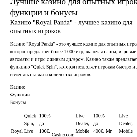
Лучшие казино для опытных игрок
функции и бонусы
Казино "Royal Panda" - лучшее казино для
опытных игроков
Казино "Royal Panda" - это лучшее казино для опытных игро
которое предлагает более 1 000 игр, включая слоты, игровые
автоматы и игры с живым дилером. Казино также предлагае
функцию "Quick Spin", которая позволяет игрокам быстро и 
изменять ставки и количество игроков.
Казино
Функции
Бонусы
Quick
100%
Live
100%
Live
Spin,
до
Dealer,
до
Dealer,
Royal
Live
100€,
Mobile
400€,
Mr.
Mobile
Casino.com