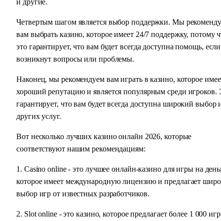
и другие.
Четвертым шагом является выбор поддержки. Мы рекоменд
вам выбрать казино, которое имеет 24/7 поддержку, потому ч
это гарантирует, что вам будет всегда доступна помощь, если
возникнут вопросы или проблемы.
Наконец, мы рекомендуем вам играть в казино, которое имее
хороший репутацию и является популярным среди игроков. 
гарантирует, что вам будет всегда доступна широкий выбор 
других услуг.
Вот несколько лучших казино онлайн 2026, которые
соответствуют нашим рекомендациям:
1. Casino online - это лучшее онлайн-казино для игры на день
которое имеет международную лицензию и предлагает шир
выбор игр от известных разработчиков.
2. Slot online - это казино, которое предлагает более 1 000 и