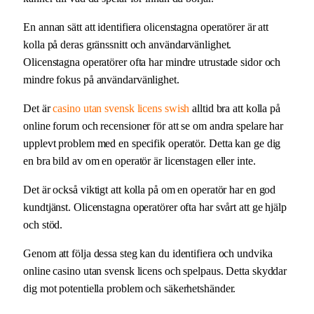
En annan sätt att identifiera olicenstagna operatörer är att
kolla på deras gränssnitt och användarvänlighet.
Olicenstagna operatörer ofta har mindre utrustade sidor och
mindre fokus på användarvänlighet.
Det är
casino utan svensk licens swish
alltid bra att kolla på
online forum och recensioner för att se om andra spelare har
upplevt problem med en specifik operatör. Detta kan ge dig
en bra bild av om en operatör är licenstagen eller inte.
Det är också viktigt att kolla på om en operatör har en god
kundtjänst. Olicenstagna operatörer ofta har svårt att ge hjälp
och stöd.
Genom att följa dessa steg kan du identifiera och undvika
online casino utan svensk licens och spelpaus. Detta skyddar
dig mot potentiella problem och säkerhetshänder.