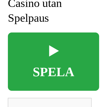
Casino utan
Spelpaus
▶️
SPELA