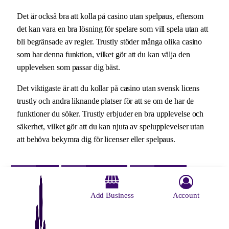
Det är också bra att kolla på casino utan spelpaus, eftersom
det kan vara en bra lösning för spelare som vill spela utan att
bli begränsade av regler. Trustly stöder många olika casino
som har denna funktion, vilket gör att du kan välja den
upplevelsen som passar dig bäst.
Det viktigaste är att du kollar på casino utan svensk licens
trustly och andra liknande platser för att se om de har de
funktioner du söker. Trustly erbjuder en bra upplevelse och
säkerhet, vilket gör att du kan njuta av spelupplevelser utan
att behöva bekymra dig för licenser eller spelpaus.
X
Facebook
Email
Add Business
Account
Linkedin
Pinterest