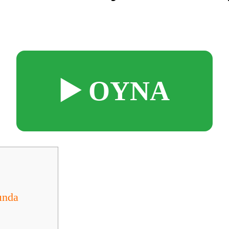
▶️ OYNA
ında