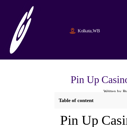
Kolkata,WB
Pin Up Casin
Written by R
Table of content
Pin Up Casi