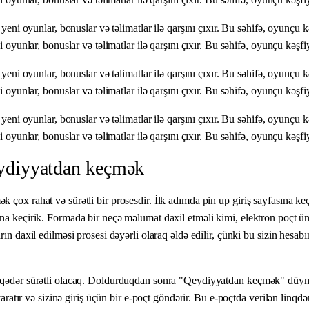
yeni oyunlar, bonuslar və təlimatlar ilə qarşını çıxır. Bu səhifə, oyunçu kə
 oyunlar, bonuslar və təlimatlar ilə qarşını çıxır. Bu səhifə, oyunçu kəşfiy
yeni oyunlar, bonuslar və təlimatlar ilə qarşını çıxır. Bu səhifə, oyunçu kə
 oyunlar, bonuslar və təlimatlar ilə qarşını çıxır. Bu səhifə, oyunçu kəşfiy
yeni oyunlar, bonuslar və təlimatlar ilə qarşını çıxır. Bu səhifə, oyunçu kə
 oyunlar, bonuslar və təlimatlar ilə qarşını çıxır. Bu səhifə, oyunçu kəşfiy
ydiyyatdan keçmək
çox rahat və sürətli bir prosesdir. İlk adımda pin up giriş sayfasına ke
a keçirik. Formada bir neçə məlumat daxil etməli kimi, elektron poçt ün
n daxil edilməsi prosesi dəyərli olaraq əldə edilir, çünki bu sizin hesabı
 qədər sürətli olacaq. Doldurduqdan sonra "Qeydiyyatdan keçmək" düym
yaratır və sizinə giriş üçün bir e-poçt göndərir. Bu e-poçtda verilən linqdə