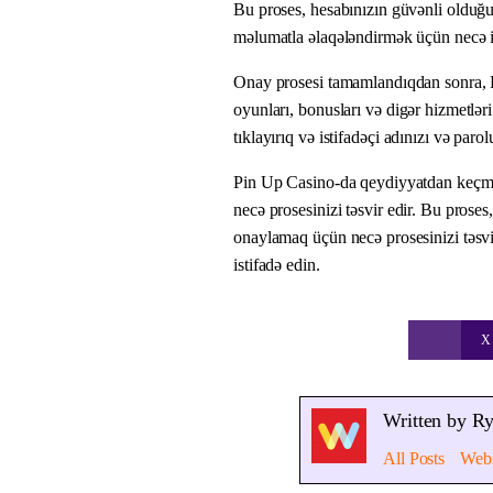
Bu proses, hesabınızın güvənli olduğu
məlumatla əlaqələndirmək üçün necə iş
Onay prosesi tamamlandıqdan sonra, Pi
oyunları, bonusları və digər hizmetlər
tıklayırıq və istifadəçi adınızı və par
Pin Up Casino-da qeydiyyatdan keçmək
necə prosesinizi təsvir edir. Bu prose
onaylamaq üçün necə prosesinizi təsvi
istifadə edin.
X
Written by Ry
All Posts
Webs