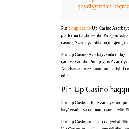
qeydiyyatdan keçm
Pin
pinup casino
Up Casino Azərbaycan
platforma təqdim edilir. Pinap az adı 
casino, Azərbaycanlılar üçün geniş mə
Pin Up Casino Azərbaycanda onlayn k
çərçivə yaradır. Pin up giriş Azərbayca
Azərbaycan məzmununun tətbiqi ilə mü
edir.
Pin Up Casino haqqı
Pin Up Casino - bu Azərbaycanın popul
kəşfiyyətini və təlimatını təmin edir. P
Pin Up Casino-nun sahəsi genişdirilir, 
Up Casino-nun sahəsi genişdirilir, yeni