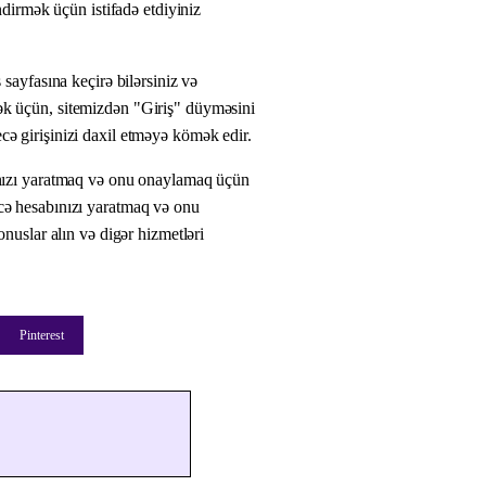
dirmək üçün istifadə etdiyiniz
sayfasına keçirə bilərsiniz və
tmək üçün, sitemizdən "Giriş" düyməsini
ecə girişinizi daxil etməyə kömək edir.
ınızı yaratmaq və onu onaylamaq üçün
necə hesabınızı yaratmaq və onu
uslar alın və digər hizmetləri
Pinterest