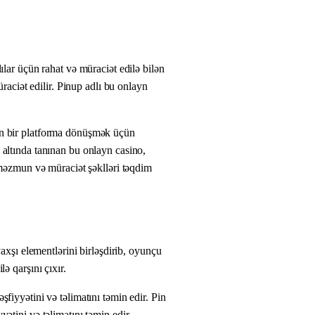
ar üçün rahat və müraciət edilə bilən
aciət edilir. Pinup adlı bu onlayn
n bir platforma dönüşmək üçün
ı altında tanınan bu onlayn casino,
məzmun və müraciət şəklləri təqdim
xşı elementlərini birləşdirib, oyunçu
lə qarşını çıxır.
şfiyyətini və təlimatını təmin edir. Pin
yətini və təlimatını təmin edir.