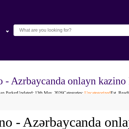
o - Azrbaycanda onlayn kazino
yan Parker
Updated: 13th May, 2026
Categories:
Uncategorized
Est. Readi
no - Azərbaycanda onla