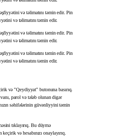
şfiyyətini və təlimatını təmin edir. Pin
yətini və təlimatını təmin edir.
şfiyyətini və təlimatını təmin edir. Pin
yətini və təlimatını təmin edir.
şfiyyətini və təlimatını təmin edir. Pin
yətini və təlimatını təmin edir.
çirik və "Qeydiyyat" butonuna basırıq.
vanı, parol və tələb olunan digər
nızın səhifələrinin güvənliyyini təmin
əsini tıklayırıq. Bu düymə
n keçirik və hesabınızı onaylayırıq.