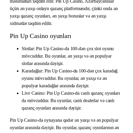
məlumatları təqdim edir. Pin Up Casino, Azərbaycanlılar
üçün ən yaxşı onlayn qazanç platformasıdır, çünki onda ən
yaxşı qazanç oyunları, ən yaxşı bonuslar və ən yaxşı
xidmətlər təqdim edilir.
Pin Up Casino oyunları
Slotlar: Pin Up Casino-da 100-dən çox slot oyunu
mövcuddur. Bu oyunlar, ən yaxşı və ən populyar
slotlar arasında dəyişir.
Karadağlar: Pin Up Casino-da 100-dən çox karadağ
oyunu mövcuddur. Bu oyunlar, ən yaxşı və ən
populyar karadağlar arasında dəyişir.
Live Casino: Pin Up Casino-da canlı qazanç oyunları
da mövcuddur. Bu oyunlar, canlı dealerlar və canlı
qazanç oyunları arasında dəyişir.
Pin Up Casino-da oynayana qədər ən yaxşı və ən populyar
oyunlar arasında dəyişir. Bu oyunlar, qazanç oyunlarının ən