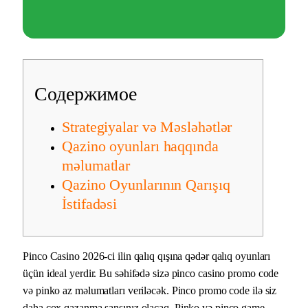
Содержимое
Strategiyalar və Məsləhətlər
Qazino oyunları haqqında
məlumatlar
Qazino Oyunlarının Qarışıq
İstifadəsi
Pinco Casino 2026-ci ilin qalıq qışına qədər qalıq oyunları
üçün ideal yerdir. Bu səhifədə sizə pinco casino promo code
və pinko az məlumatları veriləcək. Pinco promo code ilə siz
daha çox qazanma şansınız olacaq. Pinko və pinco game