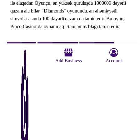
ilə əlaqədar. Oyunçu, ən yüksək quruluşda 1000000 dəyərli
qazanı ala bilər. "Diamonds" oyununda, ən əhəmiyyətli
simvol əsasında 100 dəyərli qazanı da təmin edir. Bu oyun,
Pinco Casino-da oynanmaq istənilən məbləği təmin edir.
X
Facebook
Email
Add Business
Account
Linkedin
Pinterest
Written by Ryan Parker
All Posts
Website