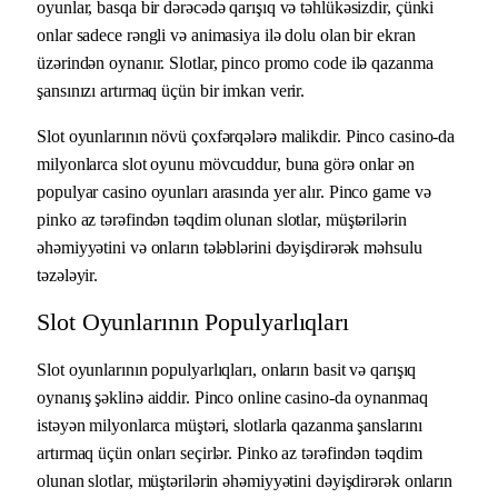
oyunlar, basqa bir dərəcədə qarışıq və təhlükəsizdir, çünki
onlar sadece rəngli və animasiya ilə dolu olan bir ekran
üzərindən oynanır. Slotlar, pinco promo code ilə qazanma
şansınızı artırmaq üçün bir imkan verir.
Slot oyunlarının növü çoxfərqələrə malikdir. Pinco casino-da
milyonlarca slot oyunu mövcuddur, buna görə onlar ən
populyar casino oyunları arasında yer alır. Pinco game və
pinko az tərəfindən təqdim olunan slotlar, müştərilərin
əhəmiyyətini və onların tələblərini dəyişdirərək məhsulu
təzələyir.
Slot Oyunlarının Populyarlıqları
Slot oyunlarının populyarlıqları, onların basit və qarışıq
oynanış şəklinə aiddir. Pinco online casino-da oynanmaq
istəyən milyonlarca müştəri, slotlarla qazanma şanslarını
artırmaq üçün onları seçirlər. Pinko az tərəfindən təqdim
olunan slotlar, müştərilərin əhəmiyyətini dəyişdirərək onların