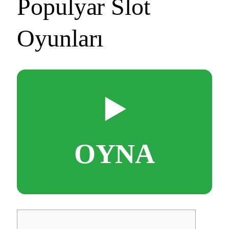
Populyar Slot
Oyunları
▶️
OYNA