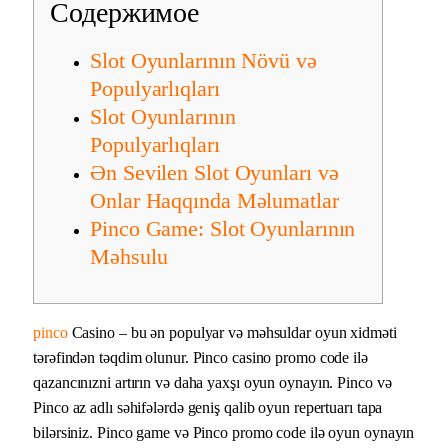
Содержимое
Slot Oyunlarının Növü və
Populyarlıqları
Slot Oyunlarının
Populyarlıqları
Ən Sevilen Slot Oyunları və
Onlar Haqqında Məlumatlar
Pinco Game: Slot Oyunlarının
Məhsulu
pinco
Casino – bu ən populyar və məhsuldar oyun xidməti
tərəfindən təqdim olunur. Pinco casino promo code ilə
qazancınızni artırın və daha yaxşı oyun oynayın. Pinco və
Pinco az adlı səhifələrdə geniş qalib oyun repertuarı tapa
bilərsiniz. Pinco game və Pinco promo code ilə oyun oynayın