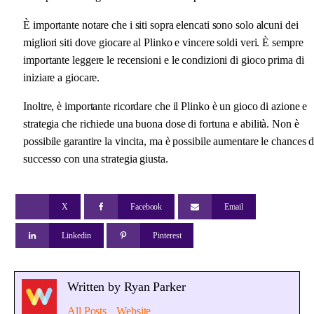
È importante notare che i siti sopra elencati sono solo alcuni dei
migliori siti dove giocare al Plinko e vincere soldi veri. È sempre
importante leggere le recensioni e le condizioni di gioco prima di
iniziare a giocare.
Inoltre, è importante ricordare che il Plinko è un gioco di azione e
strategia che richiede una buona dose di fortuna e abilità. Non è
possibile garantire la vincita, ma è possibile aumentare le chances d
successo con una strategia giusta.
X
Facebook
Email
Linkedin
Pinterest
Written by Ryan Parker
All Posts
Website