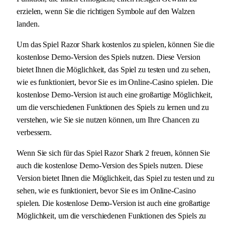
erzielen, wenn Sie die richtigen Symbole auf den Walzen
landen.
Um das Spiel Razor Shark kostenlos zu spielen, können Sie die
kostenlose Demo-Version des Spiels nutzen. Diese Version
bietet Ihnen die Möglichkeit, das Spiel zu testen und zu sehen,
wie es funktioniert, bevor Sie es im Online-Casino spielen. Die
kostenlose Demo-Version ist auch eine großartige Möglichkeit,
um die verschiedenen Funktionen des Spiels zu lernen und zu
verstehen, wie Sie sie nutzen können, um Ihre Chancen zu
verbessern.
Wenn Sie sich für das Spiel Razor Shark 2 freuen, können Sie
auch die kostenlose Demo-Version des Spiels nutzen. Diese
Version bietet Ihnen die Möglichkeit, das Spiel zu testen und zu
sehen, wie es funktioniert, bevor Sie es im Online-Casino
spielen. Die kostenlose Demo-Version ist auch eine großartige
Möglichkeit, um die verschiedenen Funktionen des Spiels zu