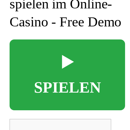
spielen im Online-
Casino - Free Demo
▶️
SPIELEN