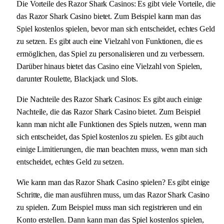
Die Vorteile des Razor Shark Casinos: Es gibt viele Vorteile, die
das Razor Shark Casino bietet. Zum Beispiel kann man das
Spiel kostenlos spielen, bevor man sich entscheidet, echtes Geld
zu setzen. Es gibt auch eine Vielzahl von Funktionen, die es
ermöglichen, das Spiel zu personalisieren und zu verbessern.
Darüber hinaus bietet das Casino eine Vielzahl von Spielen,
darunter Roulette, Blackjack und Slots.
Die Nachteile des Razor Shark Casinos: Es gibt auch einige
Nachteile, die das Razor Shark Casino bietet. Zum Beispiel
kann man nicht alle Funktionen des Spiels nutzen, wenn man
sich entscheidet, das Spiel kostenlos zu spielen. Es gibt auch
einige Limitierungen, die man beachten muss, wenn man sich
entscheidet, echtes Geld zu setzen.
Wie kann man das Razor Shark Casino spielen? Es gibt einige
Schritte, die man ausführen muss, um das Razor Shark Casino
zu spielen. Zum Beispiel muss man sich registrieren und ein
Konto erstellen. Dann kann man das Spiel kostenlos spielen,