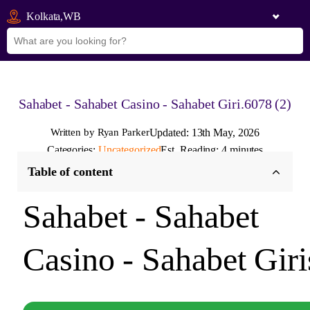
Kolkata,WB
Sahabet - Sahabet Casino - Sahabet Giri.6078 (2)
Written by Ryan Parker
Updated: 13th May, 2026
Categories:
Uncategorized
Est. Reading: 4 minutes
Table of content
Sahabet - Sahabet
Casino - Sahabet Giri