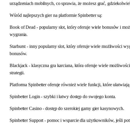
urządzeniach mobilnych, co sprawia, że możesz grać, gdziekolwiek
Wśród najlepszych gier na platformie Spinbetter są:
Book of Dead - popularny slot, który oferuje wiele bonusów i moż
wygrania.
Starburst - inny popularny slot, który oferuje wiele możliwości wyg
bonusów.
Blackjack - klasyczna gra karciana, która oferuje wiele możliwośc
strategii.
Platforma Spinbetter oferuje również wiele funkcji, które ułatwiają 
Spinbetter Login - szybki i łatwy dostęp do swojego konta.
Spinbetter Casino - dostęp do szerokiej gamy gier kasynowych.
Spinbetter Support - pomoc i wsparcie dla użytkowników, jeśli pot