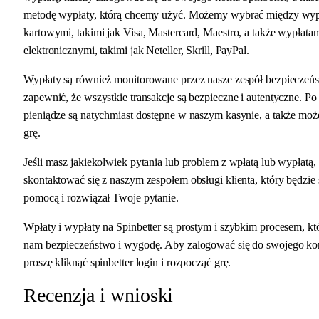
metodę wypłaty, którą chcemy użyć. Możemy wybrać między wyp
kartowymi, takimi jak Visa, Mastercard, Maestro, a także wypłata
elektronicznymi, takimi jak Neteller, Skrill, PayPal.
Wypłaty są również monitorowane przez nasze zespół bezpieczeńs
zapewnić, że wszystkie transakcje są bezpieczne i autentyczne. Po
pieniądze są natychmiast dostępne w naszym kasynie, a także mo
grę.
Jeśli masz jakiekolwiek pytania lub problem z wpłatą lub wypłatą,
skontaktować się z naszym zespołem obsługi klienta, który będzie 
pomocą i rozwiązał Twoje pytanie.
Wpłaty i wypłaty na Spinbetter są prostym i szybkim procesem, k
nam bezpieczeństwo i wygodę. Aby zalogować się do swojego kont
proszę kliknąć spinbetter login i rozpocząć grę.
Recenzja i wnioski