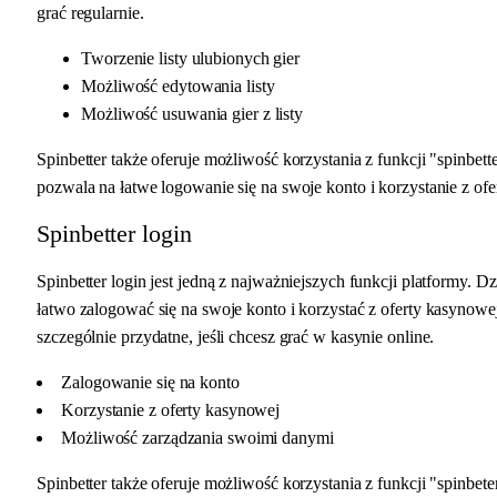
grać regularnie.
Tworzenie listy ulubionych gier
Możliwość edytowania listy
Możliwość usuwania gier z listy
Spinbetter także oferuje możliwość korzystania z funkcji "spinbette
pozwala na łatwe logowanie się na swoje konto i korzystanie z of
Spinbetter login
Spinbetter login jest jedną z najważniejszych funkcji platformy. Dz
łatwo zalogować się na swoje konto i korzystać z oferty kasynowej
szczególnie przydatne, jeśli chcesz grać w kasynie online.
Zalogowanie się na konto
Korzystanie z oferty kasynowej
Możliwość zarządzania swoimi danymi
Spinbetter także oferuje możliwość korzystania z funkcji "spinbete