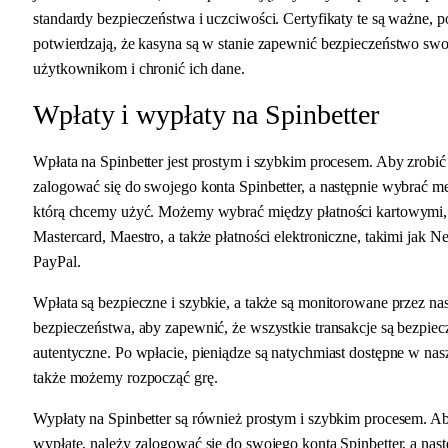
standardy bezpieczeństwa i uczciwości. Certyfikaty te są ważne, 
potwierdzają, że kasyna są w stanie zapewnić bezpieczeństwo sw
użytkownikom i chronić ich dane.
Wpłaty i wypłaty na Spinbetter
Wpłata na Spinbetter jest prostym i szybkim procesem. Aby zrobić
zalogować się do swojego konta Spinbetter, a następnie wybrać me
którą chcemy użyć. Możemy wybrać między płatności kartowymi, t
Mastercard, Maestro, a także płatności elektroniczne, takimi jak Nete
PayPal.
Wpłata są bezpieczne i szybkie, a także są monitorowane przez na
bezpieczeństwa, aby zapewnić, że wszystkie transakcje są bezpiec
autentyczne. Po wpłacie, pieniądze są natychmiast dostępne w nas
także możemy rozpocząć grę.
Wypłaty na Spinbetter są również prostym i szybkim procesem. Ab
wypłatę, należy zalogować się do swojego konta Spinbetter, a nas