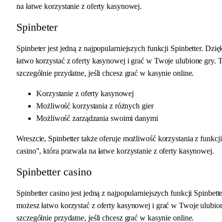
na łatwe korzystanie z oferty kasynowej.
Spinbeter
Spinbeter jest jedną z najpopularniejszych funkcji Spinbetter. Dzię
łatwo korzystać z oferty kasynowej i grać w Twoje ulubione gry. T
szczególnie przydatne, jeśli chcesz grać w kasynie online.
Korzystanie z oferty kasynowej
Możliwość korzystania z różnych gier
Możliwość zarządzania swoimi danymi
Wreszcie, Spinbetter także oferuje możliwość korzystania z funkcji
casino", która pozwala na łatwe korzystanie z oferty kasynowej.
Spinbetter casino
Spinbetter casino jest jedną z najpopularniejszych funkcji Spinbette
możesz łatwo korzystać z oferty kasynowej i grać w Twoje ulubion
szczególnie przydatne, jeśli chcesz grać w kasynie online.