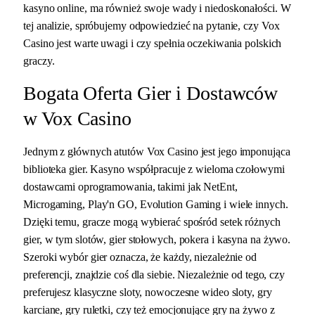
kasyno online, ma również swoje wady i niedoskonałości. W
tej analizie, spróbujemy odpowiedzieć na pytanie, czy Vox
Casino jest warte uwagi i czy spełnia oczekiwania polskich
graczy.
Bogata Oferta Gier i Dostawców
w Vox Casino
Jednym z głównych atutów Vox Casino jest jego imponująca
biblioteka gier. Kasyno współpracuje z wieloma czołowymi
dostawcami oprogramowania, takimi jak NetEnt,
Microgaming, Play'n GO, Evolution Gaming i wiele innych.
Dzięki temu, gracze mogą wybierać spośród setek różnych
gier, w tym slotów, gier stołowych, pokera i kasyna na żywo.
Szeroki wybór gier oznacza, że każdy, niezależnie od
preferencji, znajdzie coś dla siebie. Niezależnie od tego, czy
preferujesz klasyczne sloty, nowoczesne wideo sloty, gry
karciane, gry ruletki, czy też emocjonujące gry na żywo z