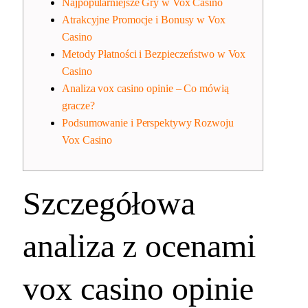
Najpopularniejsze Gry w Vox Casino
Atrakcyjne Promocje i Bonusy w Vox
Casino
Metody Płatności i Bezpieczeństwo w Vox
Casino
Analiza vox casino opinie – Co mówią
gracze?
Podsumowanie i Perspektywy Rozwoju
Vox Casino
Szczegółowa
analiza z ocenami
vox casino opinie