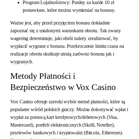
Program Lojalnościowy: Punkty za każde 10 zł
postawione, które można wymieniać na bonusy.
Ważne jest, aby przed przyjęciem bonusu dokładnie
zapoznać się z ustalonymi warunkami obrotu. Tak zwany
wagering determinuje, jaki obrót należy zrealizować, by
wypłacić wygrane z bonusu. Przekroczenie limitu czasu na
realizacje obrotu skutkuje utratą zarówno bonusu jak i
wygranych.
Metody Płatności i
Bezpieczeństwo w Vox Casino
Vox Casino oferuje szeroki wybór metod płatności, które są
popularne wśród polskich graczy. Można dokonywać wpłat i
wypłat za pomocą kart kredytowych/debetowych (Visa,
Mastercard), portfeli elektronicznych (Skrill, Neteller),
przelewów bankowych i kryptowalut (Bitcoin, Ethereum).