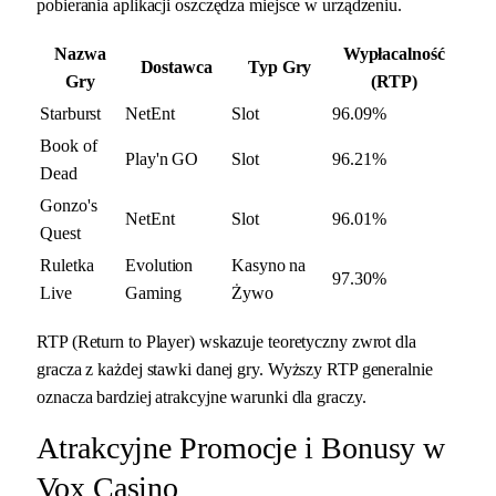
pobierania aplikacji oszczędza miejsce w urządzeniu.
Nazwa
Wypłacalność
Dostawca
Typ Gry
Gry
(RTP)
Starburst
NetEnt
Slot
96.09%
Book of
Play'n GO
Slot
96.21%
Dead
Gonzo's
NetEnt
Slot
96.01%
Quest
Ruletka
Evolution
Kasyno na
97.30%
Live
Gaming
Żywo
RTP (Return to Player) wskazuje teoretyczny zwrot dla
gracza z każdej stawki danej gry. Wyższy RTP generalnie
oznacza bardziej atrakcyjne warunki dla graczy.
Atrakcyjne Promocje i Bonusy w
Vox Casino