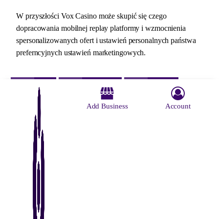
W przyszłości Vox Casino może skupić się czego
dopracowania mobilnej replay platformy i wzmocnienia
spersonalizowanych ofert i ustawień personalnych państwa
preferncyjnych ustawień marketingowych.
X
Facebook
Email
Add Business
Account
Linkedin
Pinterest
Written by Ryan Parker
All Posts
Website