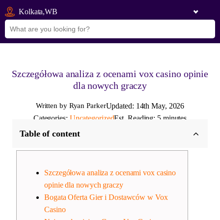
Kolkata,WB
Szczegółowa analiza z ocenami vox casino opinie
dla nowych graczy
Written by Ryan Parker
Updated: 14th May, 2026
Categories:
Uncategorized
Est. Reading: 5 minutes
Table of content
Szczegółowa analiza z ocenami vox casino
opinie dla nowych graczy
Bogata Oferta Gier i Dostawców w Vox
Casino