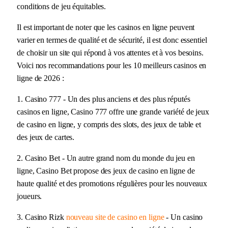
conditions de jeu équitables.
Il est important de noter que les casinos en ligne peuvent
varier en termes de qualité et de sécurité, il est donc essentiel
de choisir un site qui répond à vos attentes et à vos besoins.
Voici nos recommandations pour les 10 meilleurs casinos en
ligne de 2026 :
1. Casino 777 - Un des plus anciens et des plus réputés
casinos en ligne, Casino 777 offre une grande variété de jeux
de casino en ligne, y compris des slots, des jeux de table et
des jeux de cartes.
2. Casino Bet - Un autre grand nom du monde du jeu en
ligne, Casino Bet propose des jeux de casino en ligne de
haute qualité et des promotions régulières pour les nouveaux
joueurs.
3. Casino Rizk
nouveau site de casino en ligne
- Un casino