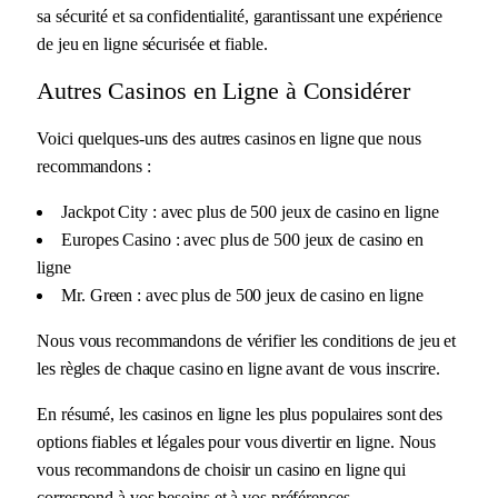
sa sécurité et sa confidentialité, garantissant une expérience
de jeu en ligne sécurisée et fiable.
Autres Casinos en Ligne à Considérer
Voici quelques-uns des autres casinos en ligne que nous
recommandons :
Jackpot City : avec plus de 500 jeux de casino en ligne
Europes Casino : avec plus de 500 jeux de casino en
ligne
Mr. Green : avec plus de 500 jeux de casino en ligne
Nous vous recommandons de vérifier les conditions de jeu et
les règles de chaque casino en ligne avant de vous inscrire.
En résumé, les casinos en ligne les plus populaires sont des
options fiables et légales pour vous divertir en ligne. Nous
vous recommandons de choisir un casino en ligne qui
correspond à vos besoins et à vos préférences.