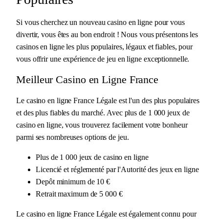
Si vous cherchez un nouveau casino en ligne pour vous
divertir, vous êtes au bon endroit ! Nous vous présentons les
casinos en ligne les plus populaires, légaux et fiables, pour
vous offrir une expérience de jeu en ligne exceptionnelle.
Meilleur Casino en Ligne France
Le casino en ligne France Légale est l'un des plus populaires
et des plus fiables du marché. Avec plus de 1 000 jeux de
casino en ligne, vous trouverez facilement votre bonheur
parmi ses nombreuses options de jeu.
Plus de 1 000 jeux de casino en ligne
Licencié et réglementé par l'Autorité des jeux en ligne
Depôt minimum de 10 €
Retrait maximum de 5 000 €
Le casino en ligne France Légale est également connu pour