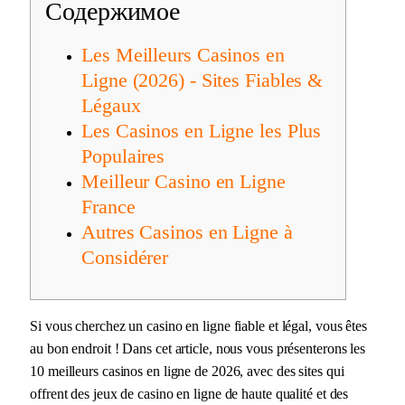
Содержимое
Les Meilleurs Casinos en
Ligne (2026) - Sites Fiables &
Légaux
Les Casinos en Ligne les Plus
Populaires
Meilleur Casino en Ligne
France
Autres Casinos en Ligne à
Considérer
Si vous cherchez un casino en ligne fiable et légal, vous êtes
au bon endroit ! Dans cet article, nous vous présenterons les
10 meilleurs casinos en ligne de 2026, avec des sites qui
offrent des jeux de casino en ligne de haute qualité et des