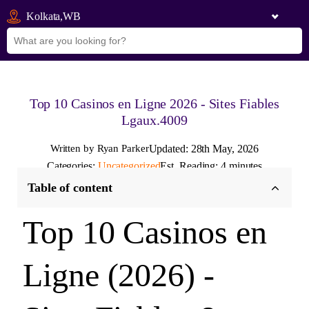
Kolkata,WB
Top 10 Casinos en Ligne 2026 - Sites Fiables
Lgaux.4009
Written by Ryan Parker
Updated: 28th May, 2026
Categories:
Uncategorized
Est. Reading: 4 minutes
Table of content
Top 10 Casinos en
Ligne (2026) -