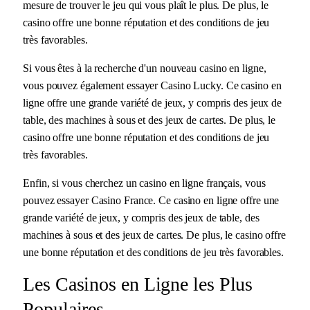
mesure de trouver le jeu qui vous plaît le plus. De plus, le
casino offre une bonne réputation et des conditions de jeu
très favorables.
Si vous êtes à la recherche d'un nouveau casino en ligne,
vous pouvez également essayer Casino Lucky. Ce casino en
ligne offre une grande variété de jeux, y compris des jeux de
table, des machines à sous et des jeux de cartes. De plus, le
casino offre une bonne réputation et des conditions de jeu
très favorables.
Enfin, si vous cherchez un casino en ligne français, vous
pouvez essayer Casino France. Ce casino en ligne offre une
grande variété de jeux, y compris des jeux de table, des
machines à sous et des jeux de cartes. De plus, le casino offre
une bonne réputation et des conditions de jeu très favorables.
Les Casinos en Ligne les Plus
Populaires