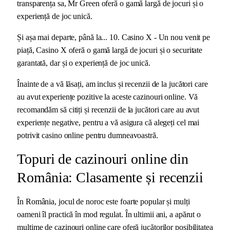
transparența sa, Mr Green oferă o gamă largă de jocuri și o
experiență de joc unică.
Și așa mai departe, până la... 10. Casino X - Un nou venit pe
piață, Casino X oferă o gamă largă de jocuri și o securitate
garantată, dar și o experiență de joc unică.
Înainte de a vă lăsați, am inclus și recenzii de la jucători care
au avut experiențe pozitive la aceste cazinouri online. Vă
recomandăm să citiți și recenzii de la jucători care au avut
experiențe negative, pentru a vă asigura că alegeți cel mai
potrivit casino online pentru dumneavoastră.
Topuri de cazinouri online din
România: Clasamente și recenzii
În România, jocul de noroc este foarte popular și mulți
oameni îl practică în mod regulat. În ultimii ani, a apărut o
mulțime de cazinouri online care oferă jucătorilor posibilitatea