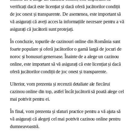
verificați dacă este licențiat și dacă oferă jucătorilor condiții
de joc onest și transparente. De asemenea, este important să
vă asigurați că aveți acces la informațiile necesare pentru a vă
asigurați că jucătorii sunt protejați.
În concluzie, topurile de cazinouri online din România sunt
foarte populare și oferă jucătorilor o gamă largă de jocuri de
noroc și bonusuri generoase. Înainte de a alege un cazinou
online, este important să vă asigurați că este licențiat și dacă
oferă jucătorilor condiții de joc onest și transparente.
Ulterior, vom prezenta și recenzii detaliate ale fiecărui
cazinou online din top, astfel încât jucătorii să poată alege cel
mai potrivit pentru ei.
În final, vom prezenta și sfaturi practice pentru a vă ajuta să
vă asigurați că alegeți cel mai potrivit cazinou online pentru
dumneavoastră.