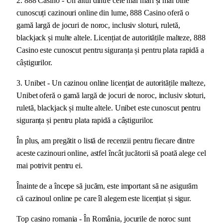
2. 888 Casino - Un altul dintre cele mai mari și mai bine
cunoscuți cazinouri online din lume, 888 Casino oferă o
gamă largă de jocuri de noroc, inclusiv sloturi, ruletă,
blackjack și multe altele. Licențiat de autoritățile malteze, 888
Casino este cunoscut pentru siguranța și pentru plata rapidă a
câștigurilor.
3. Unibet - Un cazinou online licențiat de autoritățile malteze,
Unibet oferă o gamă largă de jocuri de noroc, inclusiv sloturi,
ruletă, blackjack și multe altele. Unibet este cunoscut pentru
siguranța și pentru plata rapidă a câștigurilor.
În plus, am pregătit o listă de recenzii pentru fiecare dintre
aceste cazinouri online, astfel încât jucătorii să poată alege cel
mai potrivit pentru ei.
Înainte de a începe să jucăm, este important să ne asigurăm
că cazinoul online pe care îl alegem este licențiat și sigur.
Top casino romania - În România, jocurile de noroc sunt