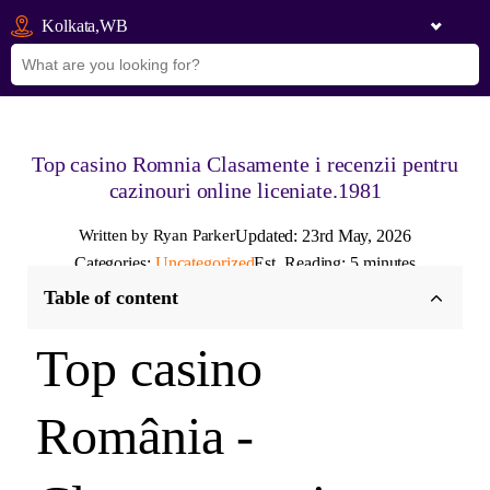
Kolkata,WB
Top casino Romnia Clasamente i recenzii pentru
cazinouri online liceniate.1981
Written by Ryan Parker
Updated: 23rd May, 2026
Categories:
Uncategorized
Est. Reading: 5 minutes
Table of content
Top casino
România -