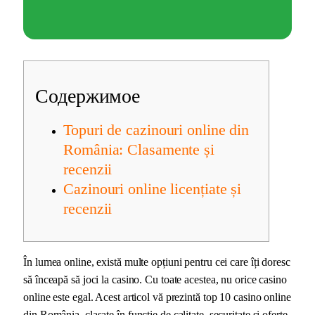
Содержимое
Topuri de cazinouri online din
România: Clasamente și
recenzii
Cazinouri online licențiate și
recenzii
În lumea online, există multe opțiuni pentru cei care îți doresc
să înceapă să joci la casino. Cu toate acestea, nu orice casino
online este egal. Acest articol vă prezintă top 10 casino online
din România, clasate în funcție de calitate, securitate și oferte