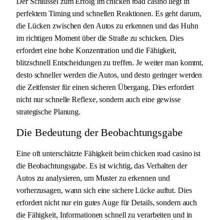
Der Schlüssel zum Erfolg im
chicken road casino
liegt in
perfektem Timing und schnellen Reaktionen. Es geht darum,
die Lücken zwischen den Autos zu erkennen und das Huhn
im richtigen Moment über die Straße zu schicken. Dies
erfordert eine hohe Konzentration und die Fähigkeit,
blitzschnell Entscheidungen zu treffen. Je weiter man kommt,
desto schneller werden die Autos, und desto geringer werden
die Zeitfenster für einen sicheren Übergang. Dies erfordert
nicht nur schnelle Reflexe, sondern auch eine gewisse
strategische Planung.
Die Bedeutung der Beobachtungsgabe
Eine oft unterschätzte Fähigkeit beim
chicken road casino
ist
die Beobachtungsgabe. Es ist wichtig, das Verhalten der
Autos zu analysieren, um Muster zu erkennen und
vorherzusagen, wann sich eine sichere Lücke auftut. Dies
erfordert nicht nur ein gutes Auge für Details, sondern auch
die Fähigkeit, Informationen schnell zu verarbeiten und in