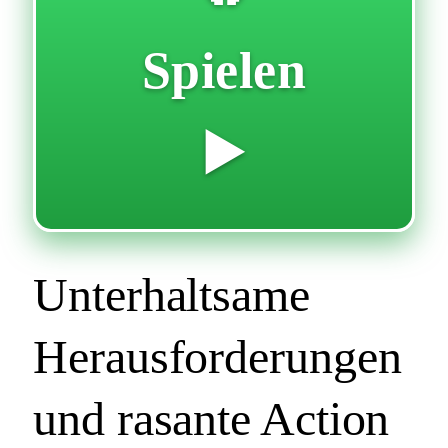
Spielen
▶️
Unterhaltsame
Herausforderungen
und rasante Action