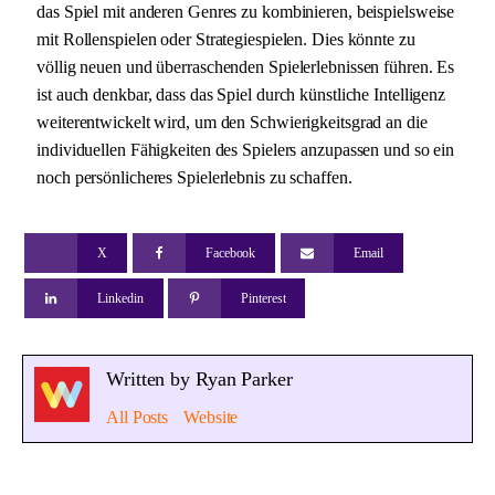
das Spiel mit anderen Genres zu kombinieren, beispielsweise
mit Rollenspielen oder Strategiespielen. Dies könnte zu
völlig neuen und überraschenden Spielerlebnissen führen. Es
ist auch denkbar, dass das Spiel durch künstliche Intelligenz
weiterentwickelt wird, um den Schwierigkeitsgrad an die
individuellen Fähigkeiten des Spielers anzupassen und so ein
noch persönlicheres Spielerlebnis zu schaffen.
X
Facebook
Email
Linkedin
Pinterest
Written by Ryan Parker
All Posts
Website