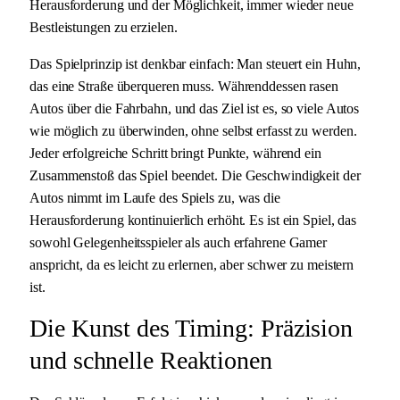
Herausforderung und der Möglichkeit, immer wieder neue
Bestleistungen zu erzielen.
Das Spielprinzip ist denkbar einfach: Man steuert ein Huhn,
das eine Straße überqueren muss. Währenddessen rasen
Autos über die Fahrbahn, und das Ziel ist es, so viele Autos
wie möglich zu überwinden, ohne selbst erfasst zu werden.
Jeder erfolgreiche Schritt bringt Punkte, während ein
Zusammenstoß das Spiel beendet. Die Geschwindigkeit der
Autos nimmt im Laufe des Spiels zu, was die
Herausforderung kontinuierlich erhöht. Es ist ein Spiel, das
sowohl Gelegenheitsspieler als auch erfahrene Gamer
anspricht, da es leicht zu erlernen, aber schwer zu meistern
ist.
Die Kunst des Timing: Präzision
und schnelle Reaktionen