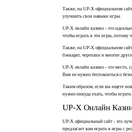
Также, на UP-X официальном сайт
улучшить свои навыки игры.
UP-X онлайн казино - это идеальн
чтобы играть в эти игры, потому 
Также, на UP-X официальном сайт
бэккарат, черепахи и многие други
UP-X онлайн казино - это место, 
Вам не нужно беспокоиться о безо
Таким образом, если вы ищете нов
нужно никуда ехать, чтобы играть
UP-X Онлайн Казин
UP-X официальный сайт - это луч
предлагает вам играть в игры с ре