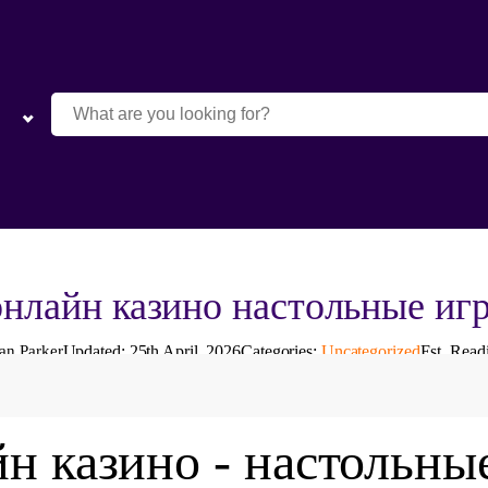
нлайн казино настольные иг
an Parker
Updated: 25th April, 2026
Categories:
Uncategorized
Est. Read
н казино - настольны