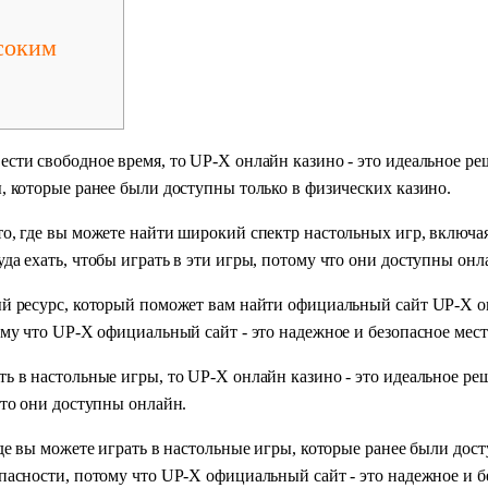
ысоким
сти свободное время, то UP-X онлайн казино - это идеальное ре
, которые ранее были доступны только в физических казино.
о, где вы можете найти широкий спектр настольных игр, включая 
да ехать, чтобы играть в эти игры, потому что они доступны онл
ый ресурс, который поможет вам найти официальный сайт UP-X о
ому что UP-X официальный сайт - это надежное и безопасное мест
ь в настольные игры, то UP-X онлайн казино - это идеальное ре
что они доступны онлайн.
где вы можете играть в настольные игры, которые ранее были дос
пасности, потому что UP-X официальный сайт - это надежное и б