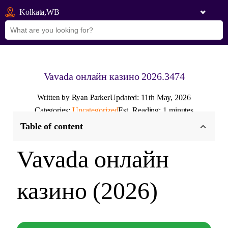
Kolkata,WB
Vavada онлайн казино 2026.3474
Written by Ryan Parker
Updated: 11th May, 2026
Categories:
Uncategorized
Est. Reading: 1 minutes
Table of content
Vavada онлайн
казино (2026)