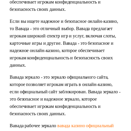
обеспечивает игрокам конфиденциальность и
безопасность своих данных.
Если вы ищете надежное и безопасное онлайн-казино,
то Вавада - это отличный выбор. Вавада предлагает
игрокам широкий спектр игр и услуг, включая слоты,
карточные игры и другие. Вавада - это безопасное и
надежное онлайн-казино, которое обеспечивает
игрокам конфиденциальность и безопасность своих
данных.
Вавада зеркало - это зеркало официального сайта,
которое позволяет игрокам играть в онлайн-казино,
если официальный сайт заблокирован. Вавада зеркало -
это безопасное и надежное зеркало, которое
обеспечивает игрокам конфиденциальность и
безопасность своих данных.
Вавада рабочее зеркало
вавада казино официальный