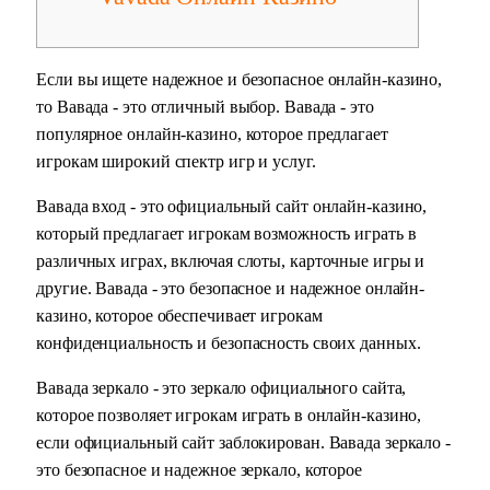
Если вы ищете надежное и безопасное онлайн-казино,
то Вавада - это отличный выбор. Вавада - это
популярное онлайн-казино, которое предлагает
игрокам широкий спектр игр и услуг.
Вавада вход - это официальный сайт онлайн-казино,
который предлагает игрокам возможность играть в
различных играх, включая слоты, карточные игры и
другие. Вавада - это безопасное и надежное онлайн-
казино, которое обеспечивает игрокам
конфиденциальность и безопасность своих данных.
Вавада зеркало - это зеркало официального сайта,
которое позволяет игрокам играть в онлайн-казино,
если официальный сайт заблокирован. Вавада зеркало -
это безопасное и надежное зеркало, которое