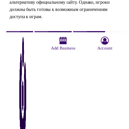
альтернативу официальному сайту. Однако, игроки
должны быть готовы к возможным ограничениям
доступа к играм.
X
Facebook
Email
Add Business
Account
Linkedin
Pinterest
Written by Ryan Parker
All Posts
Website
About Us
Contact Us
Advertise With Us
Why Us