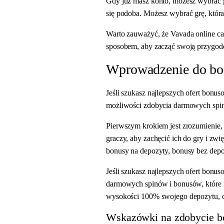
Gdy już masz konto, możesz wybrać gr
się podoba. Możesz wybrać grę, któr
Warto zauważyć, że Vavada online ca
sposobem, aby zacząć swoją przygodę
Wprowadzenie do b
Jeśli szukasz najlepszych ofert bonu
możliwości zdobycia darmowych spin
Pierwszym krokiem jest zrozumienie, 
graczy, aby zachęcić ich do gry i zwi
bonusy na depozyty, bonusy bez depo
Jeśli szukasz najlepszych ofert bonu
darmowych spinów i bonusów, które 
wysokości 100% swojego depozytu, c
Wskazówki na zdobycie 