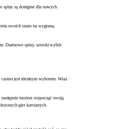
owe spiny są dostępne dla nowych
eniu swoich szans na wygraną.
orem. Darmowe spiny, szeroki wybór
ne casino jest idealnym wyborem. Wraz
, a następnie możesz rozpocząć swoją
złożonych gier karcianych.