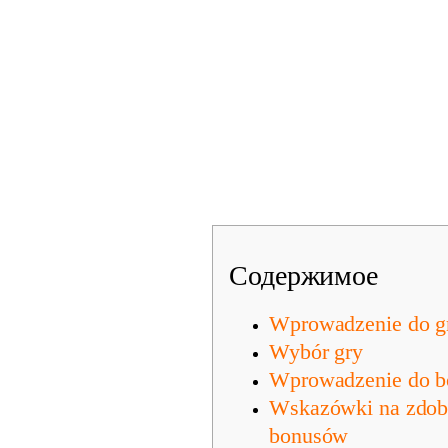
Содержимое
Wprowadzenie do g
Wybór gry
Wprowadzenie do 
Wskazówki na zdob
bonusów