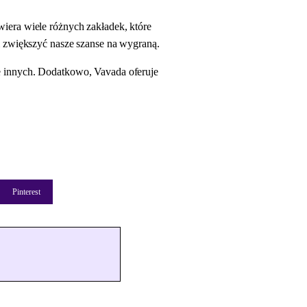
wiera wiele różnych zakładek, które
 zwiększyć nasze szanse na wygraną.
le innych. Dodatkowo, Vavada oferuje
Pinterest