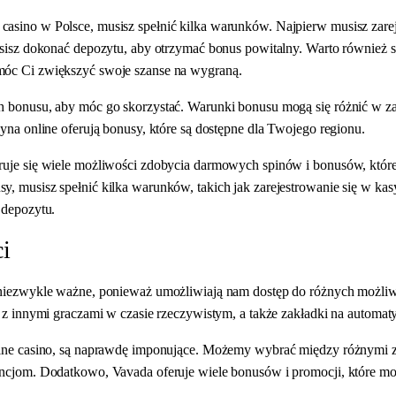
asino w Polsce, musisz spełnić kilka warunków. Najpierw musisz zarej
usisz dokonać depozytu, aby otrzymać bonus powitalny. Warto również s
móc Ci zwiększyć swoje szanse na wygraną.
h bonusu, aby móc go skorzystać. Warunki bonusu mogą się różnić w za
yna online oferują bonusy, które są dostępne dla Twojego regionu.
eruje się wiele możliwości zdobycia darmowych spinów i bonusów, któ
, musisz spełnić kilka warunków, takich jak zarejestrowanie się w kas
 depozytu.
ci
 niezwykle ważne, ponieważ umożliwiają nam dostęp do różnych możliwo
 z innymi graczami w czasie rzeczywistym, a także zakładki na automaty,
line casino, są naprawdę imponujące. Możemy wybrać między różnymi za
rencjom. Dodatkowo, Vavada oferuje wiele bonusów i promocji, które 