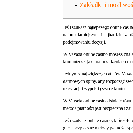
Zakładki i możliwoś
Jeśli szukasz najlepszego online casi
najpopularniejszych i najbardziej za
podejmowaniu decyzji.
W Vavada online casino możesz znaleźć
komputerze, jak i na urządzeniach mo
Jednym z największych atutów Vavad
darmowych spiny, aby rozpocząć swoj
rejestracji i wypełnią swoje konto.
W Vavada online casino istnieje rów
metoda płatności jest bezpieczna i za
Jeśli szukasz online casino, które of
gier i bezpieczne metody płatności spr