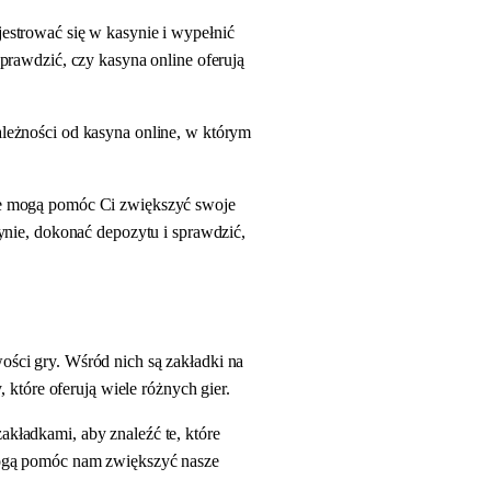
estrować się w kasynie i wypełnić
prawdzić, czy kasyna online oferują
leżności od kasyna online, w którym
re mogą pomóc Ci zwiększyć swoje
ynie, dokonać depozytu i sprawdzić,
ści gry. Wśród nich są zakładki na
 które oferują wiele różnych gier.
kładkami, aby znaleźć te, które
mogą pomóc nam zwiększyć nasze