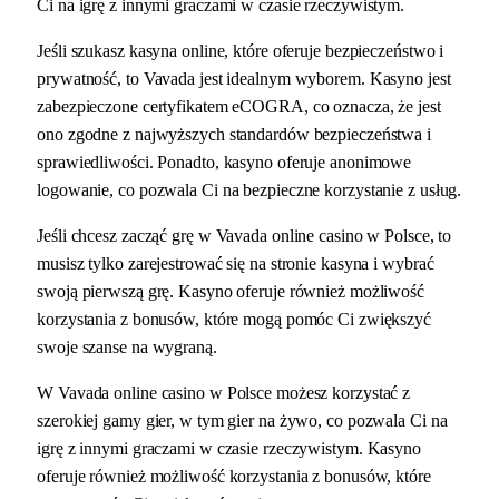
Ci na igrę z innymi graczami w czasie rzeczywistym.
Jeśli szukasz kasyna online, które oferuje bezpieczeństwo i
prywatność, to Vavada jest idealnym wyborem. Kasyno jest
zabezpieczone certyfikatem eCOGRA, co oznacza, że jest
ono zgodne z najwyższych standardów bezpieczeństwa i
sprawiedliwości. Ponadto, kasyno oferuje anonimowe
logowanie, co pozwala Ci na bezpieczne korzystanie z usług.
Jeśli chcesz zacząć grę w Vavada online casino w Polsce, to
musisz tylko zarejestrować się na stronie kasyna i wybrać
swoją pierwszą grę. Kasyno oferuje również możliwość
korzystania z bonusów, które mogą pomóc Ci zwiększyć
swoje szanse na wygraną.
W Vavada online casino w Polsce możesz korzystać z
szerokiej gamy gier, w tym gier na żywo, co pozwala Ci na
igrę z innymi graczami w czasie rzeczywistym. Kasyno
oferuje również możliwość korzystania z bonusów, które