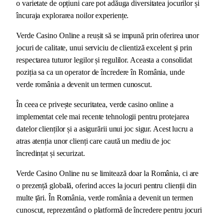
o varietate de opțiuni care pot adăuga diversitatea jocurilor și
încuraja explorarea noilor experiențe.
Verde Casino Online a reușit să se impună prin oferirea unor
jocuri de calitate, unui serviciu de clientiză excelent și prin
respectarea tuturor legilor și regulilor. Aceasta a consolidat
poziția sa ca un operator de încredere în România, unde
verde românia a devenit un termen cunoscut.
În ceea ce privește securitatea, verde casino online a
implementat cele mai recente tehnologii pentru protejarea
datelor clienților și a asigurării unui joc sigur. Acest lucru a
atras atenția unor clienți care caută un mediu de joc
încredințat și securizat.
Verde Casino Online nu se limitează doar la România, ci are
o prezență globală, oferind acces la jocuri pentru clienții din
multe țări. În România, verde românia a devenit un termen
cunoscut, reprezentând o platformă de încredere pentru jocuri