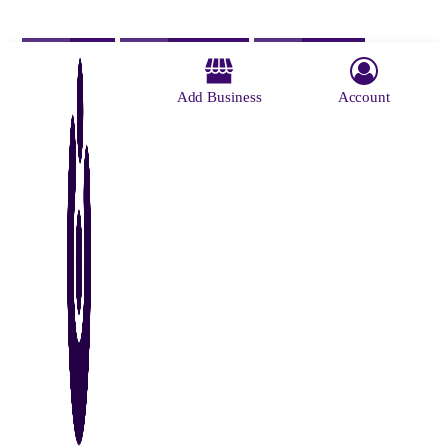
X
Facebook
Email
Add Business
Account
Linkedin
Pinterest
Written by Ryan Parker
All Posts
Website
About Us
Contact Us
Advertise With Us
Why Us
Blog
Privacy Policy
Terms and Conditions