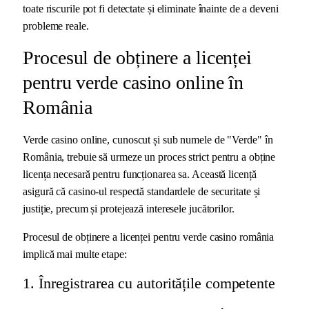
toate riscurile pot fi detectate și eliminate înainte de a deveni
probleme reale.
Procesul de obținere a licenței
pentru verde casino online în
România
Verde casino online, cunoscut și sub numele de "Verde" în
România, trebuie să urmeze un proces strict pentru a obține
licența necesară pentru funcționarea sa. Această licență
asigură că casino-ul respectă standardele de securitate și
justiție, precum și protejează interesele jucătorilor.
Procesul de obținere a licenței pentru verde casino românia
implică mai multe etape:
1. Înregistrarea cu autoritățile competente