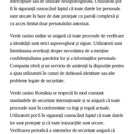
interceptare sau de utilizare nesupravegheată. Utilizatorii pot
fi în siguranță cunoscând faptul că toate datele lor personale
sunt stocate în baze de date protejate cu parolă complexă și
cu acces limitat doar personalului autorizat.
Verde casino online se asigură că toate procesele de verificare
a identității sunt strict supravegheat și sigure. Utilizatorii sunt
întotdeauna avertizați despre necesitatea de a menține
confidențialitatea parolelor lor și a informațiilor personale.
Compania oferă și un serviciu de asistență la dispoziție pentru
a ajuta utilizatorii în cazuri de dubioasă identitate sau alte
probleme legate de securitate.
Verde casino România se respectă în mod constant
standardele de securitate internaționale și se asigură că toate
procesele sunt în conformitate cu legi și reguli actuale.
Utilizatorii pot fi în siguranță cunoscând faptul că toate datele
lor sunt protejate și că toate tranzacțiile sunt secure.
Verificarea periodică a sistemelor de securitate asigură că