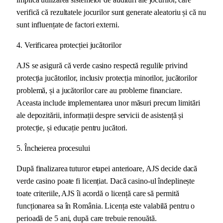
verifică că rezultatele jocurilor sunt generate aleatoriu și că nu
sunt influențate de factori externi.
4. Verificarea protecției jucătorilor
AJS se asigură că verde casino respectă regulile privind
protecția jucătorilor, inclusiv protecția minorilor, jucătorilor
problemă, și a jucătorilor care au probleme financiare.
Aceasta include implementarea unor măsuri precum limitări
ale depozitării, informații despre servicii de asistență și
protecție, și educație pentru jucători.
5. Încheierea procesului
După finalizarea tuturor etapei anterioare, AJS decide dacă
verde casino poate fi licențiat. Dacă casino-ul îndeplinește
toate criteriile, AJS îi acordă o licență care să permită
funcționarea sa în România. Licența este valabilă pentru o
perioadă de 5 ani, după care trebuie renouătă.