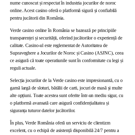
nume cunoscut și respectat în industria jocurilor de noroc
online. Acest casino oferă o platformă sigură și confiabilă
pentru jucătorii din România.
Verde casino online în România se bazează pe principiile
transparenței și securității, oferind jucătorilor o experiență de
calitate. Casino-ul este reglementat de Autoritatea de
Supraveghere a Jocurilor de Noroc și Casino (ASJNC), ceea
ce asigură că toate operatiunile sunt în conformitate cu legi și
reguli actuale.
Selecția jocurilor de la Verde casino este impresionantă, cu o
gamă largă de sloturi, bătălii de carti, jocuri de masă și multe
alte opțiuni. Toate acestea sunt oferite într-un mediu sigur, cu
o platformă avansată care asigură confidențialitatea și
siguranța tuturor datelor jucătorilor.
În plus, Verde România oferă un serviciu de clientizm
excelent, cu o echipă de asistență disponibilă 24/7 pentru a