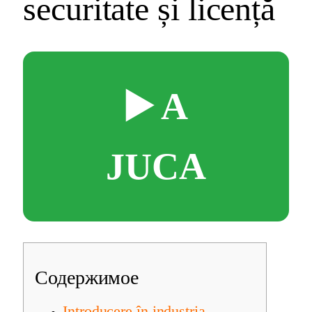
securitate și licență
▶️ A
JUCA
Содержимое
Introducere în industria