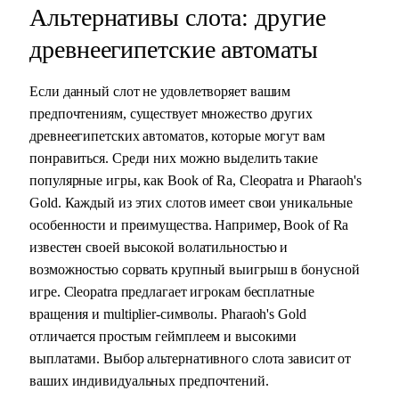
Альтернативы слота: другие
древнеегипетские автоматы
Если данный слот не удовлетворяет вашим
предпочтениям, существует множество других
древнеегипетских автоматов, которые могут вам
понравиться. Среди них можно выделить такие
популярные игры, как Book of Ra, Cleopatra и Pharaoh's
Gold. Каждый из этих слотов имеет свои уникальные
особенности и преимущества. Например, Book of Ra
известен своей высокой волатильностью и
возможностью сорвать крупный выигрыш в бонусной
игре. Cleopatra предлагает игрокам бесплатные
вращения и multiplier-символы. Pharaoh's Gold
отличается простым геймплеем и высокими
выплатами. Выбор альтернативного слота зависит от
ваших индивидуальных предпочтений.