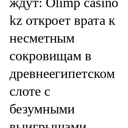
ждут: Olimp casino
kz откроет врата к
несметным
сокровищам в
древнеегипетском
слоте с
безумными
выигрышами.