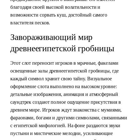
благодаря своей высокой волатильности и
возможности сорвать куш, достойный самого
властителя песков.
Завораживающий мир
древнеегипетской гробницы
Этот слот переносит игроков в мрачные, факелами
освещенные залы древнеегипетской гробницы, где
каждый символ хранит свою тайну. Визуальное
оформление слота выполнено на высоком уровне:
детальные изображения, анимация и атмосферный
саундтрек создают полное ощущение присутствия в
древнем мире. Игроков ждут знакомства с мумиями,
фараонами, богами и другими символами, связанными
с египетской мифологией. На фоне раздаются звуки
пустыни и мистические мелодии, усиливающие