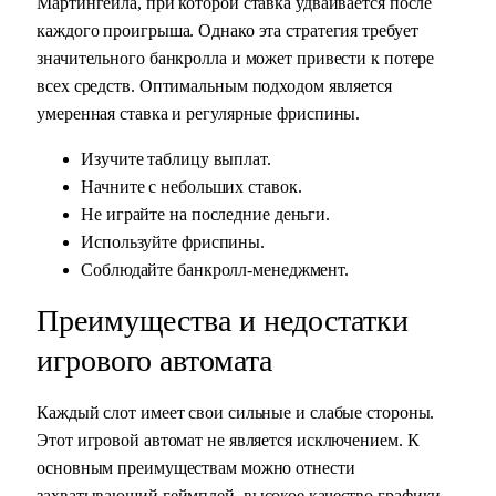
Мартингейла, при которой ставка удваивается после
каждого проигрыша. Однако эта стратегия требует
значительного банкролла и может привести к потере
всех средств. Оптимальным подходом является
умеренная ставка и регулярные фриспины.
Изучите таблицу выплат.
Начните с небольших ставок.
Не играйте на последние деньги.
Используйте фриспины.
Соблюдайте банкролл-менеджмент.
Преимущества и недостатки
игрового автомата
Каждый слот имеет свои сильные и слабые стороны.
Этот игровой автомат не является исключением. К
основным преимуществам можно отнести
захватывающий геймплей, высокое качество графики,