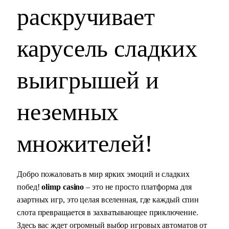
раскручивает
карусель сладких
выигрышей и
неземных
множителей!
Добро пожаловать в мир ярких эмоций и сладких
побед!
olimp casino
– это не просто платформа для
азартных игр, это целая вселенная, где каждый спин
слота превращается в захватывающее приключение.
Здесь вас ждет огромный выбор игровых автоматов от