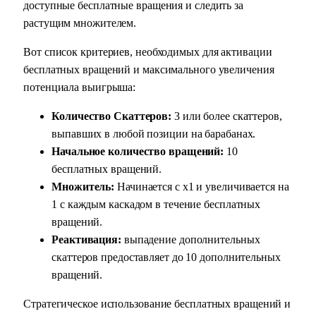
доступные бесплатные вращения и следить за
растущим множителем.
Вот список критериев, необходимых для активации
бесплатных вращений и максимального увеличения
потенциала выигрыша:
Количество Скаттеров:
3 или более скаттеров,
выпавших в любой позиции на барабанах.
Начальное количество вращений:
10
бесплатных вращений.
Множитель:
Начинается с x1 и увеличивается на
1 с каждым каскадом в течение бесплатных
вращений.
Реактивация:
выпадение дополнительных
скаттеров предоставляет до 10 дополнительных
вращений.
Стратегическое использование бесплатных вращений и