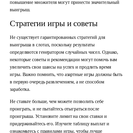
повышение множителя могут принести значительный
выигрыш.
Стратегии игры и советы
Не существует гарантированных стратегий для
выигрыша в слотах, поскольку результаты
определяются генератором случайных чисел. Однако,
некоторые советы и рекомендации могут помочь вам
увеличить свои шансы на успех и продлить время
игры. Важно помнить, что азартные игры должны быть
в первую очередь развлечением, а не способом
заработка.
Не ставьте больше, чем можете позволить себе
проиграть, и не пытайтесь отыграться после
проигрыша. Установите лимит на свои ставки и
придерживайтесь его. Изучите таблицу выплат и
ознакомьтесь с правилами игры, чтобы лучше