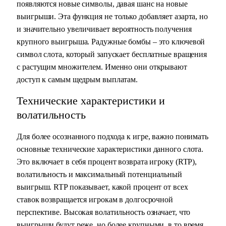
появляются новые символы, давая шанс на новые
выигрыши. Эта функция не только добавляет азарта, но
и значительно увеличивает вероятность получения
крупного выигрыша. Радужные бомбы – это ключевой
символ слота, который запускает бесплатные вращения
с растущим множителем. Именно они открывают
доступ к самым щедрым выплатам.
Технические характеристики и
волатильность
Для более осознанного подхода к игре, важно понимать
основные технические характеристики данного слота.
Это включает в себя процент возврата игроку (RTP),
волатильность и максимальный потенциальный
выигрыш. RTP показывает, какой процент от всех
ставок возвращается игрокам в долгосрочной
перспективе. Высокая волатильность означает, что
выигрыши будут реже, но более крупными, в то время