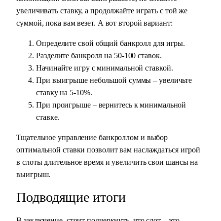
увеличивать ставку, а продолжайте играть с той же
суммой, пока вам везет. А вот второй вариант:
Определите свой общий банкролл для игры.
Разделите банкролл на 50-100 ставок.
Начинайте игру с минимальной ставкой.
При выигрыше небольшой суммы – увеличьте
ставку на 5-10%.
При проигрыше – вернитесь к минимальной
ставке.
Тщательное управление банкроллом и выбор
оптимальной ставки позволит вам наслаждаться игрой
в слоты длительное время и увеличить свои шансы на
выигрыш.
Подводящие итоги
В заключение, стоит подчеркнуть, что слот – это