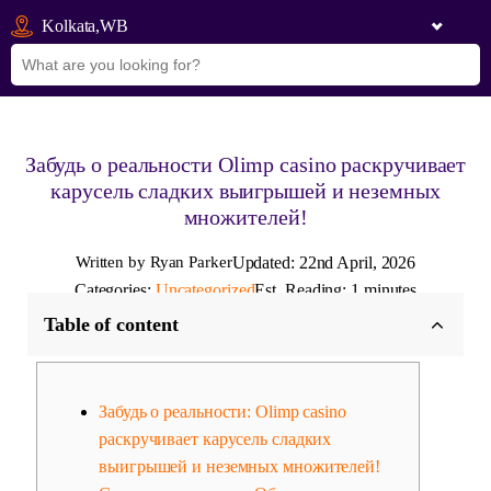
Kolkata,WB
Забудь о реальности Olimp casino раскручивает
карусель сладких выигрышей и неземных
множителей!
Written by Ryan Parker
Updated: 22nd April, 2026
Categories:
Uncategorized
Est. Reading: 1 minutes
Table of content
Забудь о реальности: Olimp casino
раскручивает карусель сладких
выигрышей и неземных множителей!